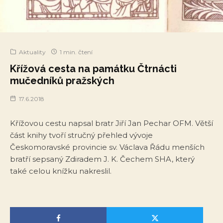
Aktuality
1 min. čtení
Křížová cesta na památku Čtrnácti
mučedníků pražských
17.6.2018
Křížovou cestu napsal bratr Jiří Jan Pechar OFM. Větší
část knihy tvoří stručný přehled vývoje
Českomoravské provincie sv. Václava Řádu menších
bratří sepsaný Zdiradem J. K. Čechem SHA, který
také celou knížku nakreslil.