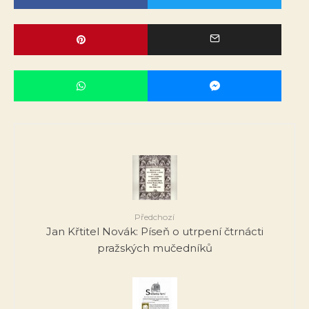
Předchozí
Jan Křtitel Novák: Píseň o utrpení čtrnácti
pražských mučedníků