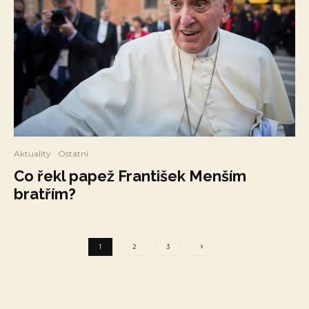
Aktuality
Ostatní
Co řekl papež František Menším
bratřím?
1
2
3