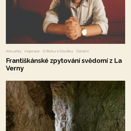
Aktuality
Inspirace
O Bohu a člověku
Ostatní
Františkánské zpytování svědomí z La
Verny