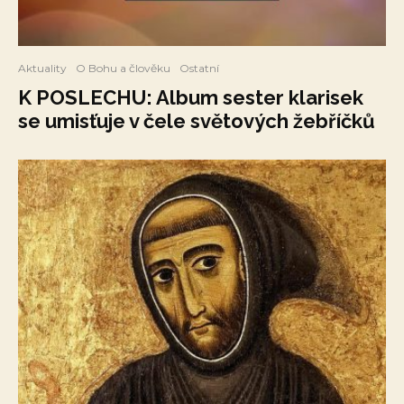
Aktuality
O Bohu a člověku
Ostatní
K POSLECHU: Album sester klarisek
se umisťuje v čele světových žebříčků