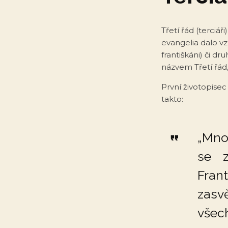
Třetí řád (terciář
evangelia dalo vz
františkáni) či dr
názvem Třetí řád,
První životopisec
takto:
„Mnoz
se z
Fran
zasvě
vše