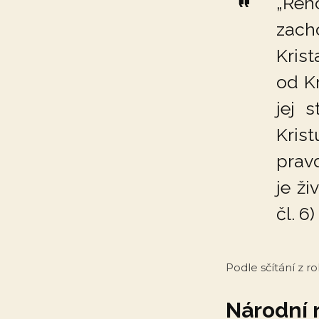
„Řeho
zach
Krist
od Kr
jej 
Krist
prav
je ži
čl. 6)
Podle sčítání z r
Národní 