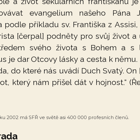
le a život sekulárních františkánů je
ovávat evangelium našeho Pána J
a podle příkladu sv. Františka z Assisi,
ista [čerpal] podněty pro svůj život a 
středem svého života s Bohem a s 
us je dar Otcovy lásky a cesta k němu.
da, do které nás uvádí Duch Svatý. On 
vot, který nám přišel dát v hojnost.“ (Ř
oku 2002 má SFŘ ve světě asi 400 000 profesních členů.
rada