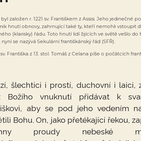
i) byl založen r. 1221 sv. Františkem z Assisi. Jeho jedinečné 
nik hnutí obnovy, zahrnující také ty, kteří nemohli vstoupit d
uhého (klarisky) řádu. Toto hnutí lidí žijících ve světě vešlo do
 nyní se nazývá Sekulární františkánský řád (SFŘ).
 sv. Františka z 13. stol. Tomáš z Celana píše o počátcích fra
í, šlechtici i prostí, duchovní i laici, 
 Božího vnuknutí přidávat k sv
tiškovi, aby se pod jeho vedením n
tili Bohu. On, jako přetékající řekou, za
chny proudy nebeské mil