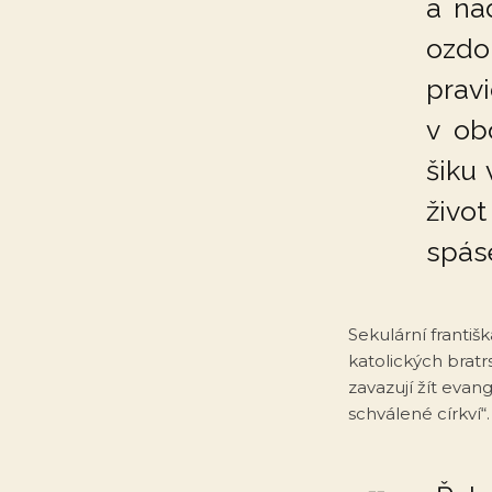
a na
ozdo
prav
v ob
šiku
živo
spáse
Sekulární františ
katolických bratr
zavazují žít eva
schválené církví“. 