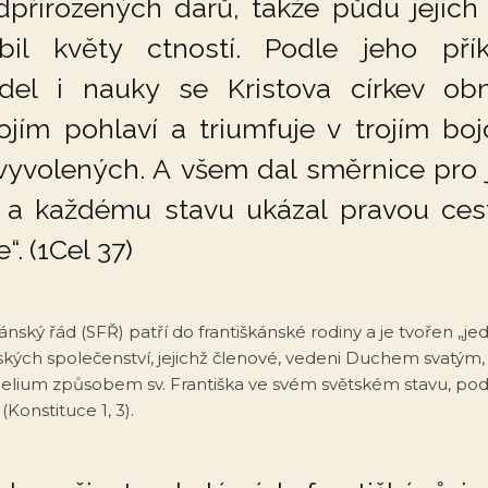
dpřirozených darů, takže půdu jejich 
bil květy ctností. Podle jeho přík
idel i nauky se Kristova církev obn
ojím pohlaví a triumfuje v trojím bo
 vyvolených. A všem dal směrnice pro j
t a každému stavu ukázal pravou ces
“. (1Cel 37)
kánský řád (SFŘ) patří do františkánské rodiny a je tvořen „j
ských společenství, jejichž členové, vedeni Duchem svatým, 
ngelium způsobem sv. Františka ve svém světském stavu, pod
(Konstituce 1, 3).