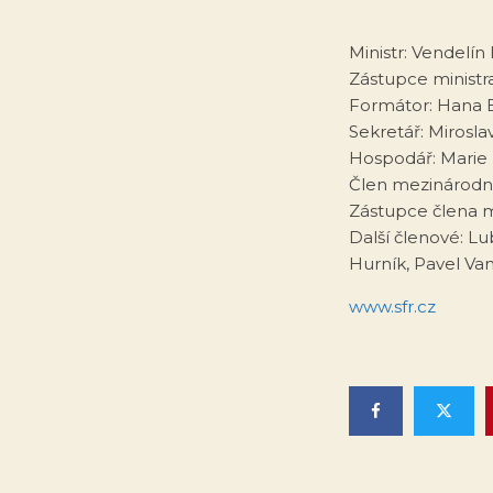
Ministr: Vendelín
Zástupce ministr
Formátor: Hana B
Sekretář: Mirosl
Hospodář: Marie 
Člen mezinárodn
Zástupce člena m
Další členové: L
Hurník, Pavel Va
www.sfr.cz