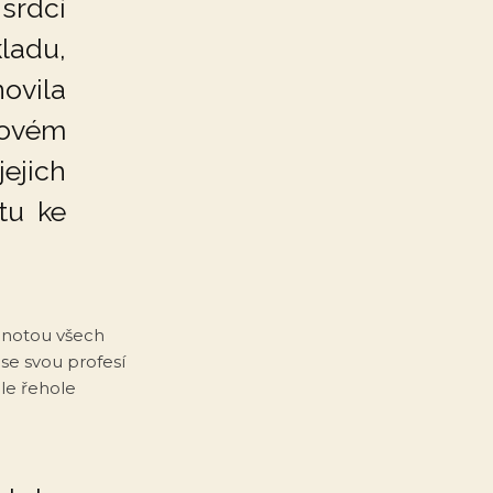
srdcí
ladu,
ovila
jovém
ejich
tu ke
ednotou všech
se svou profesí
le řehole