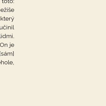
 toto:
ežíše
 který
učinil
lidmi
.
 On je
[sám]
ehole,