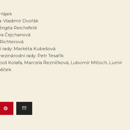
 Hájek
a: Vladimír Dvořák
rigita Reichsfeld
ava Čejchanová
Richterová
í rady: Markéta Kubešová
ezinárodní rady: Petr Tesařík
uboš Kolafa, Marcela Řezníčková, Lubomír Mlčoch, Lumír
něček.