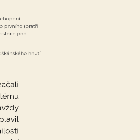
pochopení
o prvního (bratři
 historie pod
ntiškánského hnutí
začali
atému
avždy
plavil
osti