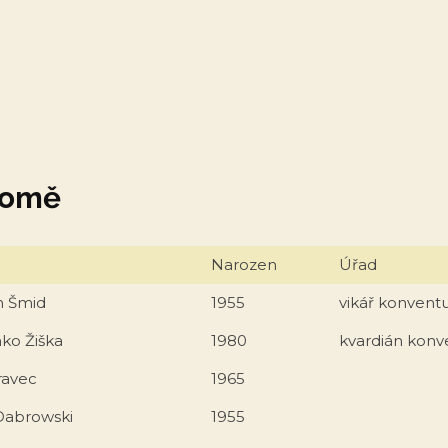
 domě
Narozen
Úřad
n Šmid
1955
vikář konvent
nko Žiška
1980
kvardián konv
ravec
1965
Dabrowski
1955