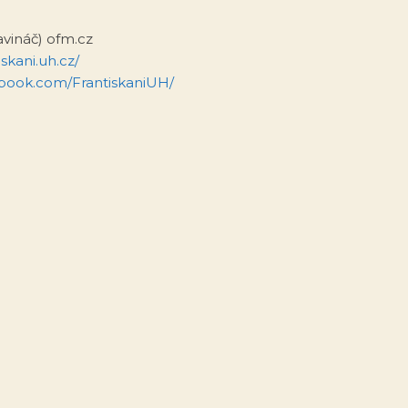
zavináč) ofm.cz
skani.uh.cz/
ebook.com/FrantiskaniUH/