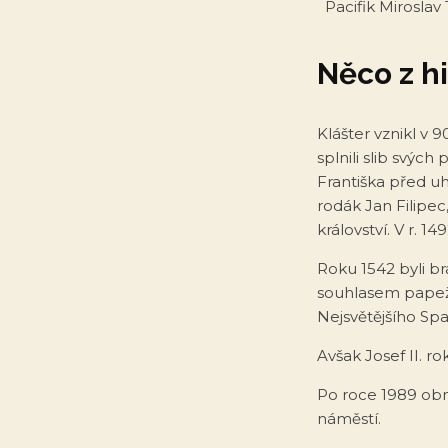
Pacifik Mirosla
Něco z hi
Klášter vznikl v 9
splnili slib svýc
Františka před uh
rodák Jan Filipec
království. V r. 1
Roku 1542 byli b
souhlasem papeže 
Nejsvětějšího Spa
Avšak Josef II. r
Po roce 1989 obno
náměstí.