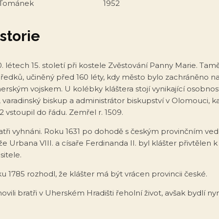
v Tománek
1952
storie
0. létech 15. století při kostele Zvěstování Panny Marie. Tam
h předků, učiněný před 160 léty, kdy město bylo zachráněno na
erským vojskem. U kolébky kláštera stojí vynikající osobnos
, varadinský biskup a administrátor biskupství v Olomouci, 
492 vstoupil do řádu. Zemřel r. 1509.
ratři vyhnáni. Roku 1631 po dohodě s českým provinčním ve
Urbana VIII. a císaře Ferdinanda II. byl klášter přivtělen k
sitele.
oku 1785 rozhodl, že klášter má být vrácen provincii české.
vili bratři v Uherském Hradišti řeholní život, avšak bydlí n