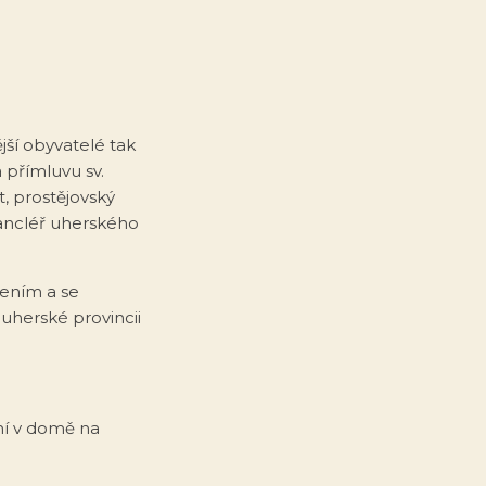
ější obyvatelé tak
 přímluvu sv.
t, prostějovský
kancléř uherského
dením a se
 uherské provincii
yní v domě na