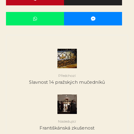
Předchozí
Slavnost 14 pražských mučedníků
Následující
Františkánská zkušenost