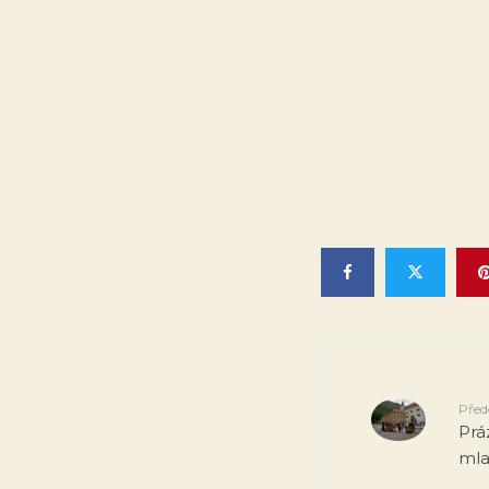
Před
Prá
mla