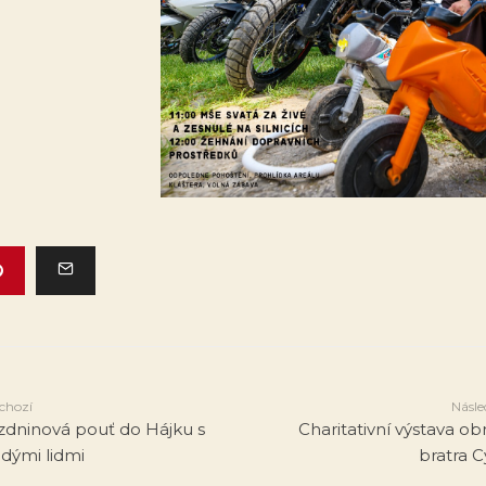
chozí
Násle
zdninová pouť do Hájku s
Charitativní výstava ob
dými lidmi
bratra C