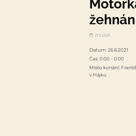
Motorká
žehnán
21.5.2021
Datum:
26.6.2021
Čas:
0:00 - 0:00
Místo konání:
Franti
v Hájku