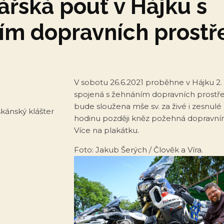
řská pouť v Hájku s
ím dopravních prostř
V sobotu 26.6.2021 proběhne v Hájku 2
spojená s žehnáním dopravních prostře
bude sloužena mše sv. za živé i zesnulé n
škánský klášter
hodinu později kněz požehná dopravn
Více na plakátku.
Foto: Jakub Šerých / Člověk a Víra.