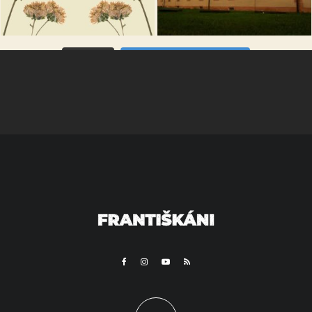
VÍCE...
Sleduj na Instagramu