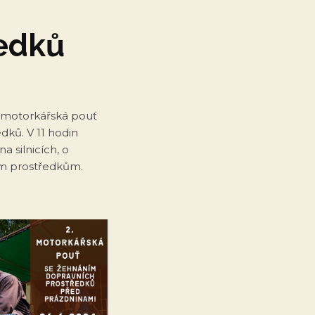
edků
. motorkářská pouť
dků. V 11 hodin
a silnicích, o
ím prostředkům.