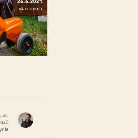
dující
razů
yrila