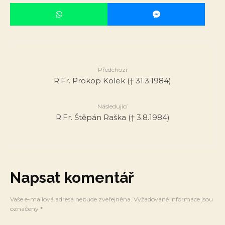
Předchozí
R.Fr. Prokop Kolek († 31.3.1984)
Následující
R.Fr. Štěpán Raška († 3.8.1984)
Napsat komentář
Vaše e-mailová adresa nebude zveřejněna.
Vyžadované informace jsou
označeny
*