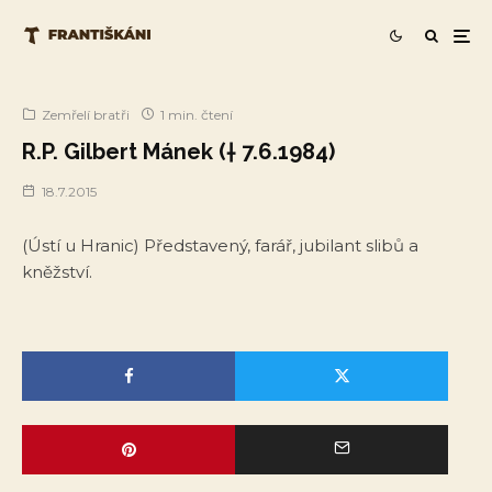
Zemřelí bratři
1 min. čtení
R.P. Gilbert Mánek († 7.6.1984)
18.7.2015
(Ústí u Hranic) Představený, farář, jubilant slibů a
kněžství.