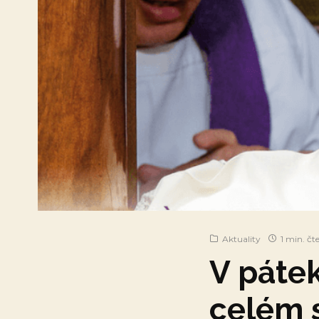
Aktuality
1 min. čt
V páte
celém 