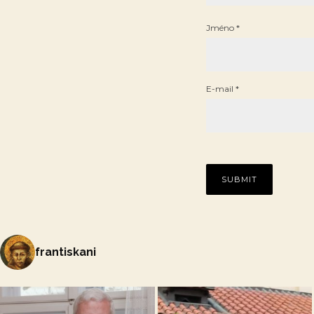
Jméno
*
E-mail
*
frantiskani