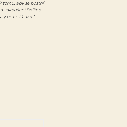
 k tomu, aby se postní
í a zakoušení Božího
na
jsem zdůraznil