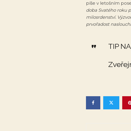
píše v letošním pose
doba Svatého roku pr
milosrdenství. Výzvo
prvořadost naslouchá
TIP N
Zveřejn