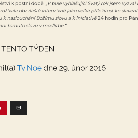
lství k postní době:
„V bule vyhlašující Svatý rok jsem vyzval
ožívala obzvláště intenzivně jako velká příležitost ke slaven
u k naslouchání Božímu slovu a k iniciativě
24 hodin pro Pá
ní tomuto slovu v modlitbě.“
A TENTO TÝDEN
il(a)
Tv Noe
dne 29. únor 2016