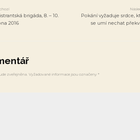
chozí
Násle
strantská brigáda, 8. – 10.
Pokání vyžaduje srdce, k
na 2016
se umí nechat překv
mentář
ude zveřejněna.
Vyžadované informace jsou označeny
*