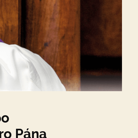
po
ro Pána