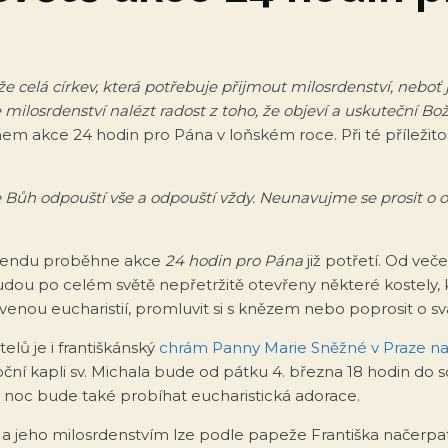
e celá církev, která potřebuje přijmout milosrdenství, neboť 
milosrdenství nalézt radost z toho, že objeví a uskuteční Bož
m akce 24 hodin pro Pána v loňském roce. Při té příležitost
Bůh odpouští vše a odpouští vždy. Neunavujme se prosit o o
íkendu proběhne akce
24 hodin pro Pána
již potřetí. Od več
dou po celém světě nepřetržitě otevřeny některé kostely
enou eucharistií, promluvit si s knězem nebo poprosit o sv
elů je i františkánský
chrám Panny Marie Sněžné v Praze 
boční kapli sv. Michala bude od pátku 4. března 18 hodin do 
u noc bude také probíhat eucharistická adorace.
 jeho milosrdenstvím lze podle papeže Františka načerpat