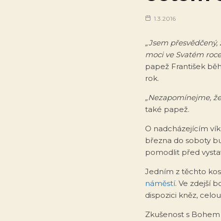
1.3.2016
„Jsem přesvědčený, ž
moci ve Svatém roce 
papež František běhe
rok.
„Nezapomínejme, že 
také papež.
O nadcházejícím v
března do soboty bu
pomodlit před vystav
Jedním z těchto kost
náměstí
. Ve zdejší 
dispozici kněz, celo
Zkušenost s Bohem a