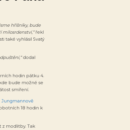
jsme hříšníky, bude
í milosrdenství,“
řekl
i také vyhlásil Svatý
dpuštění,“
dodal
erních hodin pátku 4.
, kde bude možné se
átost smíření.
na Jungmannově
sobotních 18 hodin k
 z modlitby. Tak