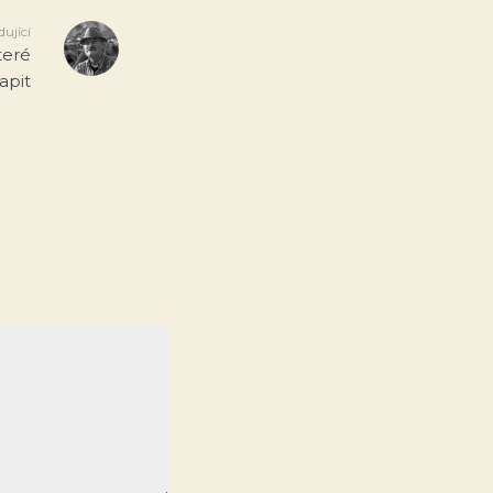
dující
teré
apit