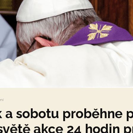
ení
k a sobotu proběhne 
světě akce 24 hodin p