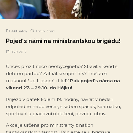
Aktuality
1 min. čtení
Pojeď s námi na ministrantskou brigádu!
18.9.2017
Chceš prožít něco neobyčejného? Strávit víkend s
dobrou partou? Zahrát si super hry? Trošku si
máknout? Je ti aspoň 11 let?
Pak pojeď s náma na
víkend 27. – 29.10. do Hájku!
Příjezd v pátek kolem 19. hodiny, návrat v neděli
odpoledne nebo večer, s sebou spacák, karimatku,
sportovní a pracovní oblečení, pevnou obuv.
Akce je určena pro ministranty z našich
františkánských farností. Přihlaste se u bratří ve