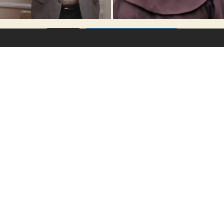
VÍCE...
Sleduj na Instagramu
Prevence a řešení zneužívání