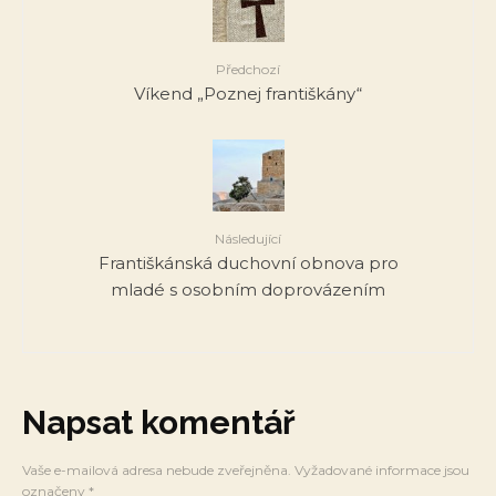
Předchozí
Víkend „Poznej františkány“
Následující
Františkánská duchovní obnova pro
mladé s osobním doprovázením
Napsat komentář
Vaše e-mailová adresa nebude zveřejněna.
Vyžadované informace jsou
označeny
*