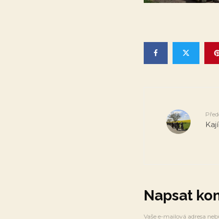
Před
Kají
Napsat ko
Vaše e-mailová adresa neb