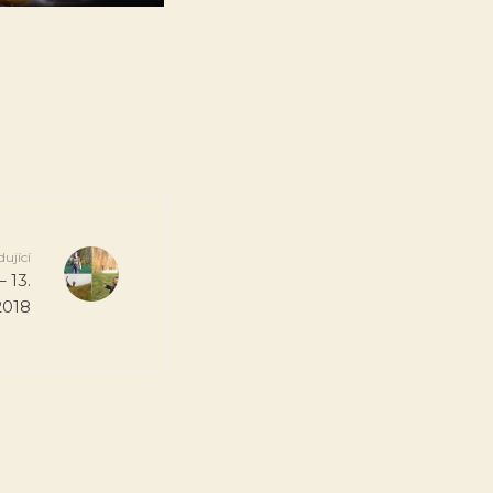
dující
– 13.
2018