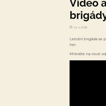
Video a
brigád
24.4.2018
Letošní brigáda se po
her.
Mrkněte na nové vid