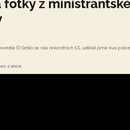
 fotky z ministrantsk
y
vedla 🙂 Sešlo se nás rekordních 53, udělali jsme kus práce a
eo z akce.