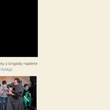
tky z brigády najdete
í fotky
).