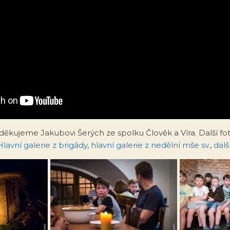
děkujeme Jakubovi Šerých ze spolku Člověk a Víra. Další fo
Hlavní galerie z brigády
,
hlavní galerie z nedělní mše sv.
,
dalš