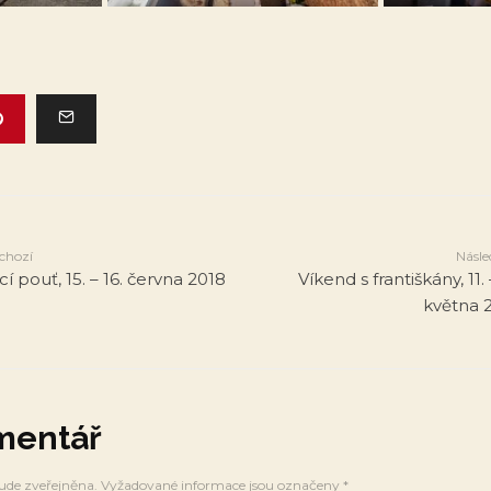
chozí
Násle
cí pouť, 15. – 16. června 2018
Víkend s františkány, 11. 
května 
mentář
ude zveřejněna.
Vyžadované informace jsou označeny
*