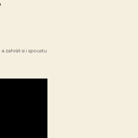
é
 zahráli si i spoustu