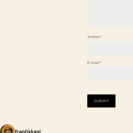
Jméno
*
E-mail
*
frantiskani