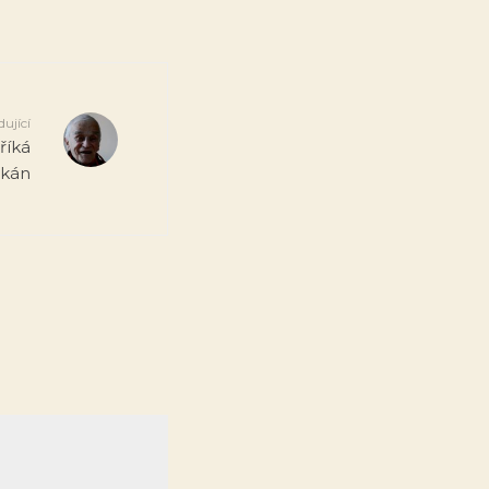
dující
říká
škán