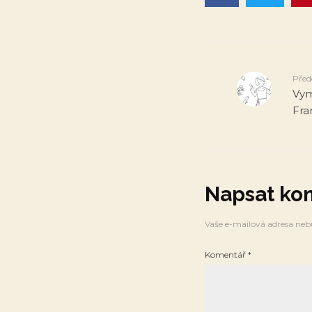
Před
Vym
Fra
Napsat ko
Vaše e-mailová adresa neb
Komentář
*