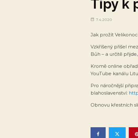
Tipy k 
7.4.2020
Jak prožít Velikon
Vzkříšený přišel mez
Bůh – a určitě přijd
Kromě online obřadů
YouTube kanálu Litu
Pro náročnější přip
blahoslavenství:
htt
Obnovu křestních sl