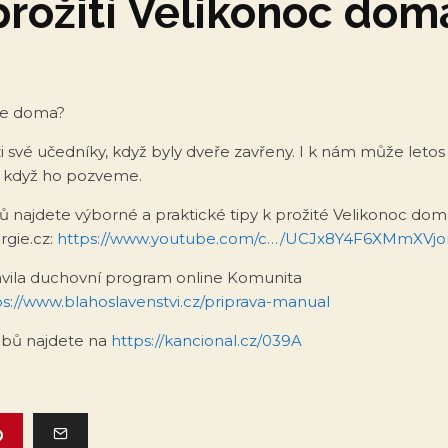
prožití Velikonoc dom
oce doma?
i své učedníky, když byly dveře zavřeny. I k nám může letos 
e, když ho pozveme.
 najdete výborné a praktické tipy k prožité Velikonoc dom
rgie.cz:
https://www.youtube.com/c…/UCJx8Y4F6XMmXVjon
ravila duchovní program online Komunita
ps://www.blahoslavenstvi.cz/priprava-manual
ibů najdete na
https://kancional.cz/039A