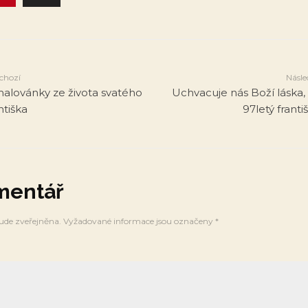
chozí
Násle
alovánky ze života svatého
Uchvacuje nás Boží láska, 
ntiška
97letý franti
mentář
ude zveřejněna.
Vyžadované informace jsou označeny
*