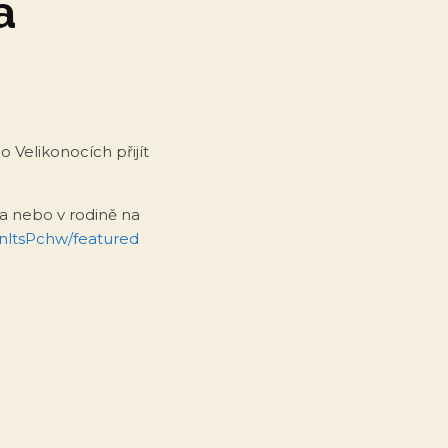
a
o Velikonocích přijít
a nebo v rodině na
ltsPchw/featured