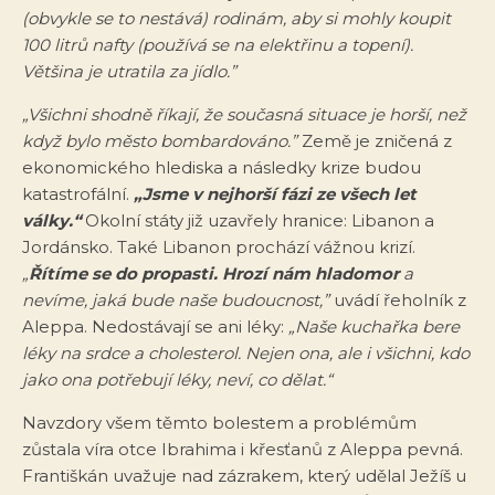
(obvykle se to nestává) rodinám, aby si mohly koupit
100 litrů nafty (používá se na elektřinu a topení).
Většina je utratila za jídlo.”
„Všichni shodně říkají, že současná situace je horší, než
když bylo město bombardováno.”
Země je zničená z
ekonomického hlediska a následky krize budou
katastrofální.
„Jsme v nejhorší fázi ze všech let
války.“
Okolní státy již uzavřely hranice: Libanon a
Jordánsko. Také Libanon prochází vážnou krizí.
„
Řítíme se do propasti. Hrozí nám hladomor
a
nevíme, jaká bude naše budoucnost,”
uvádí řeholník z
Aleppa. Nedostávají se ani léky:
„Naše kuchařka bere
léky na srdce a cholesterol. Nejen ona, ale i všichni, kdo
jako ona potřebují léky, neví, co dělat.“
Navzdory všem těmto bolestem a problémům
zůstala víra otce Ibrahima i křesťanů z Aleppa pevná.
Františkán uvažuje nad zázrakem, který udělal Ježíš u