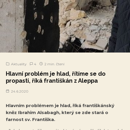
Aktuality
4
2 min. čtení
Hlavní problém je hlad, řítíme se do
propasti, říká františkán z Aleppa
24.6.2020
Hlavním problémem je hlad, říká františkánský
kněz Ibrahim Alsabagh, který se zde stará o
farnost sv. Františka.