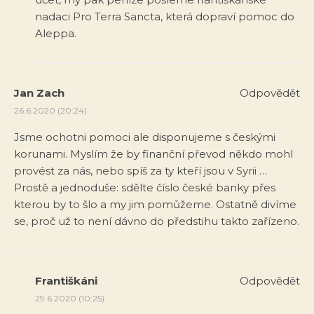
nadaci Pro Terra Sancta, která dopraví pomoc do
Aleppa.
Jan Zach
Odpovědět
26.6.2020 (20:24)
Jsme ochotni pomoci ale disponujeme s českými
korunami. Myslím že by finanční převod někdo mohl
provést za nás, nebo spíš za ty kteří jsou v Syrii …
Prostě a jednoduše: sdělte číslo české banky přes
kterou by to šlo a my jim pomůžeme. Ostatně divíme
se, proč už to není dávno do předstihu takto zařízeno.
Františkáni
Odpovědět
29.6.2020 (10:25)