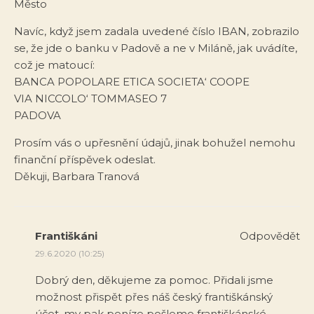
Město
Navíc, když jsem zadala uvedené číslo IBAN, zobrazilo
se, že jde o banku v Padově a ne v Miláně, jak uvádíte,
což je matoucí:
BANCA POPOLARE ETICA SOCIETA‘ COOPE
VIA NICCOLO‘ TOMMASEO 7
PADOVA
Prosím vás o upřesnění údajů, jinak bohužel nemohu
finanční příspěvek odeslat.
Děkuji, Barbara Tranová
Františkáni
Odpovědět
29.6.2020 (10:25)
Dobrý den, děkujeme za pomoc. Přidali jsme
možnost přispět přes náš český františkánský
účet, my pak peníze pošleme františkánské