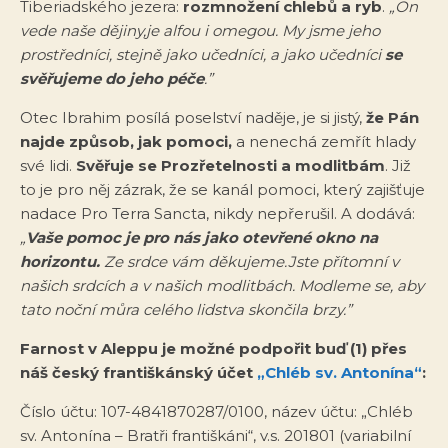
Tiberiadského jezera:
rozmnožení chlebů a ryb
.
„On
vede naše dějiny,je alfou i omegou. My jsme jeho
prostředníci, stejně jako učedníci, a jako učedníci
se
svěřujeme do jeho péče
.”
Otec Ibrahim posílá poselství naděje, je si jistý,
že Pán
najde způsob, jak pomoci,
a nenechá zemřít hlady
své lidi.
Svěřuje se Prozřetelnosti a modlitbám
. Již
to je pro něj zázrak, že se kanál pomoci, který zajišťuje
nadace Pro Terra Sancta, nikdy nepřerušil. A dodává:
„
Vaše pomoc je pro nás jako otevřené okno na
horizontu.
Ze srdce vám děkujeme.Jste přítomní v
našich srdcích a v našich modlitbách. Modleme se, aby
tato noční můra celého lidstva skončila brzy.”
Farnost v Aleppu je možné podpořit buď (1) přes
náš český františkánský účet
„Chléb sv. Antonína“
:
Číslo účtu: 107-4841870287/0100, název účtu: „Chléb
sv. Antonína – Bratři františkáni“, v.s. 201801 (variabilní