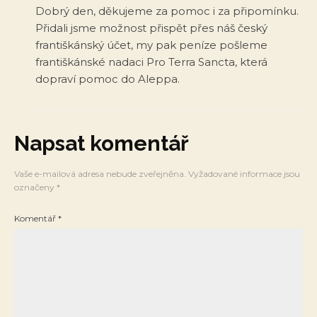
Dobrý den, děkujeme za pomoc i za připomínku.
Přidali jsme možnost přispět přes náš český
františkánský účet, my pak peníze pošleme
františkánské nadaci Pro Terra Sancta, která
dopraví pomoc do Aleppa.
Napsat komentář
Vaše e-mailová adresa nebude zveřejněna.
Vyžadované informace jsou
označeny
*
Komentář
*