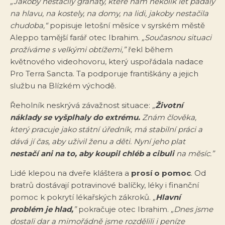
„Jakoby nestačily granáty, které nám několik let padaly
na hlavu, na kostely, na domy, na lidi, jakoby nestačila
chudoba,“
popisuje letošní měsíce v syrském městě
Aleppo tamější farář otec Ibrahim.
„Současnou situaci
prožíváme s velkými obtížemi,”
řekl během
květnového videohovoru, který uspořádala nadace
Pro Terra Sancta. Ta podporuje františkány a jejich
službu na Blízkém východě.
Řeholník neskrývá závažnost situace:
„
Životní
náklady se vyšplhaly do extrému.
Znám člověka,
který pracuje jako státní úředník, má stabilní práci a
dává jí čas, aby uživil ženu a děti. Nyní jeho plat
nestačí ani na to, aby koupil chléb a cibuli
na měsíc.”
Lidé klepou na dveře kláštera a
prosí o pomoc
. Od
bratrů dostávají potravinové balíčky, léky i finanční
pomoc k pokrytí lékařských zákroků.
„
Hlavní
problém je hlad,
”
pokračuje otec Ibrahim.
„Dnes jsme
dostali dar a mimořádně jsme rozdělili i peníze