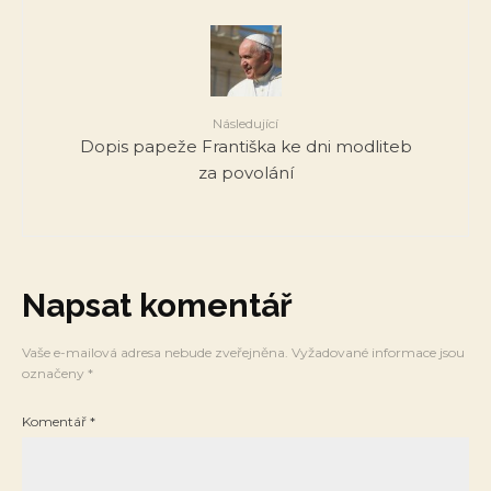
Následující
Dopis papeže Františka ke dni modliteb
za povolání
Napsat komentář
Vaše e-mailová adresa nebude zveřejněna.
Vyžadované informace jsou
označeny
*
Komentář
*