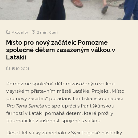
Aktuality
2 min. čtení
Místo pro nový začátek: Pomozme
společně dětem zasaženým válkou v
Latákii
15.10.2021
Pomozme společně dětem zasaženým válkou
v syrském přístavním městě Latákie. Projekt „Místo
pro nový začátek“ pořádaný františkánskou nadací
Pro Terra Sancta
ve spolupráci s františkánskou
farností v Latákii pomáhá dětem, které prožily
traumatické zkušenosti spojené s válkou.
Deset let války zanechalo v Sýrii tragické následky.