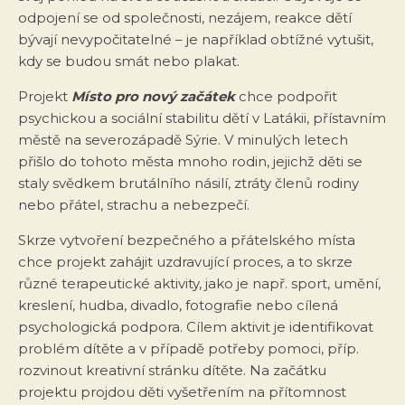
odpojení se od společnosti, nezájem, reakce dětí
bývají nevypočitatelné – je například obtížné vytušit,
kdy se budou smát nebo plakat.
Projekt
Místo pro nový začátek
chce podpořit
psychickou a sociální stabilitu dětí v Latákii, přístavním
městě na severozápadě Sýrie. V minulých letech
přišlo do tohoto města mnoho rodin, jejichž děti se
staly svědkem brutálního násilí, ztráty členů rodiny
nebo přátel, strachu a nebezpečí.
Skrze vytvoření bezpečného a přátelského místa
chce projekt zahájit uzdravující proces, a to skrze
různé terapeutické aktivity, jako je např. sport, umění,
kreslení, hudba, divadlo, fotografie nebo cílená
psychologická podpora. Cílem aktivit je identifikovat
problém dítěte a v případě potřeby pomoci, příp.
rozvinout kreativní stránku dítěte. Na začátku
projektu projdou děti vyšetřením na přítomnost