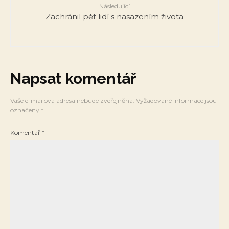
Následující
Zachránil pět lidí s nasazením života
Napsat komentář
Vaše e-mailová adresa nebude zveřejněna.
Vyžadované informace jsou
označeny
*
Komentář
*