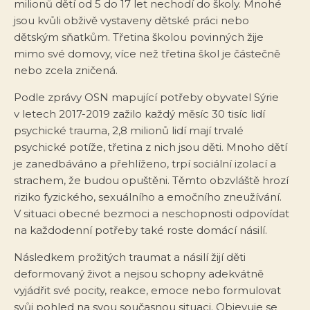
milionů dětí od 5 do 17 let nechodí do školy. Mnohé
jsou kvůli obživě vystaveny dětské práci nebo
dětským sňatkům. Třetina školou povinných žije
mimo své domovy, více než třetina škol je částečně
nebo zcela zničená.
Podle zprávy OSN mapující potřeby obyvatel Sýrie
v letech 2017-2019 zažilo každý měsíc 30 tisíc lidí
psychické trauma, 2,8 milionů lidí mají trvalé
psychické potíže, třetina z nich jsou děti. Mnoho dětí
je zanedbáváno a přehlíženo, trpí sociální izolací a
strachem, že budou opuštěni. Těmto obzvláště hrozí
riziko fyzického, sexuálního a emočního zneužívání.
V situaci obecné bezmoci a neschopnosti odpovídat
na každodenní potřeby také roste domácí násilí.
Následkem prožitých traumat a násilí žijí děti
deformovaný život a nejsou schopny adekvátně
vyjádřit své pocity, reakce, emoce nebo formulovat
svůj pohled na svou současnou situaci. Objevuje se