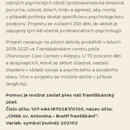
vážných psychických obtíží (posttraumatická stresová
porucha, úzkost, strach, hněv a agrese), aby mohly
v případě potřeby dostat specifickou psychologickou
podporu. Projektu se zúčastní 200 dětí, do aktivit je
zapojený tým lidí včetně profesionálních psychologů.
Projekt navazuje na pilotní aktivity proběhlé v letech
2019-2020 ve Františkánském centru péče
(
Franciscan Care Center
) v Aleppu. U 70 procent dětí
a dospívajících, které se aktivit účastnili, nastalo
zlepšení v oblasti vývoje a psychického a sociálního
stavu. Více o projektu se můžete dočíst v příloze
(anglicky).
Pomoc je možné zaslat přes náš františkánský
účet:
Číslo účtu: 107-4841870287/0100, název účtu:
„Chléb sv. Antonína – Bratři františkáni“:
Variab. symbol (nutné): 202102