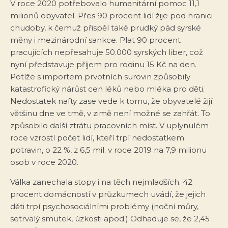
V roce 2020 potřebovalo humanitární pomoc 11,1
milionů obyvatel. Přes 90 procent lidí žije pod hranici
chudoby, k čemuž přispěl také prudký pád syrské
měny i mezinárodní sankce. Plat 90 procent
pracujících nepřesahuje 50.000 syrských liber, což
nyní představuje příjem pro rodinu 15 Kč na den.
Potíže s importem prvotních surovin způsobily
katastrofický nárůst cen léků nebo mléka pro děti.
Nedostatek nafty zase vede k tomu, že obyvatelé žijí
většinu dne ve tmě, v zimě není možné se zahřát. To
způsobilo další ztrátu pracovních míst. V uplynulém
roce vzrostl počet lidí, kteří trpí nedostatkem
potravin, o 22 %, z 6,5 mil. v roce 2019 na 7,9 milionu
osob v roce 2020.
Válka zanechala stopy i na těch nejmladších. 42
procent domácností v průzkumech uvádí, že jejich
děti trpí psychosociálními problémy (noční můry,
setrvalý smutek, úzkosti apod.) Odhaduje se, že 2,45