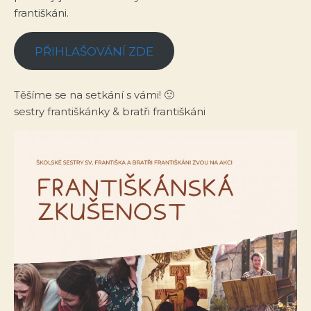
františkáni.
PŘIHLAŠOVÁNÍ ZDE
Těšíme se na setkání s vámi! 🙂
sestry františkánky & bratři františkáni