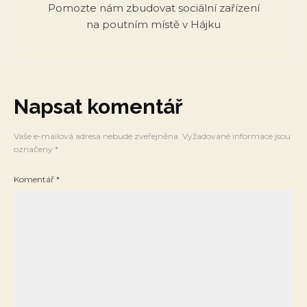
Pomozte nám zbudovat sociální zařízení
na poutním místě v Hájku
Napsat komentář
Vaše e-mailová adresa nebude zveřejněna.
Vyžadované informace jsou
označeny
*
Komentář
*