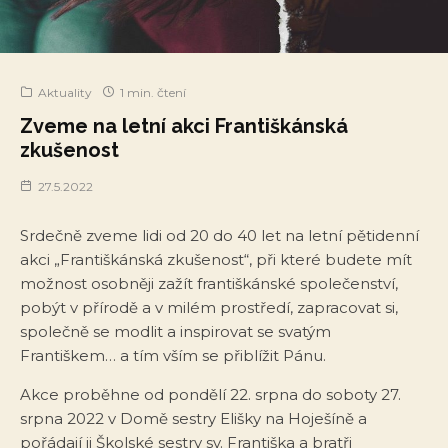
Aktuality
1 min. čtení
Zveme na letní akci Františkánská
zkušenost
27.5.2022
Srdečně zveme lidi od 20 do 40 let na letní pětidenní
akci „Františkánská zkušenost“, při které budete mít
možnost osobněji zažít františkánské společenství,
pobýt v přírodě a v milém prostředí, zapracovat si,
společně se modlit a inspirovat se svatým
Františkem… a tím vším se přiblížit Pánu.
Akce proběhne od pondělí 22. srpna do soboty 27.
srpna 2022 v Domě sestry Elišky na Hoješíně a
pořádají ji Školské sestry sv. Františka a bratři