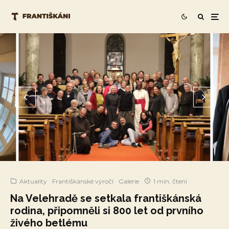
Aktuality
Františkánské výročí
Galerie
1 min. čtení
Na Velehradě se setkala františkánská
rodina, připomněli si 800 let od prvního
živého betlému