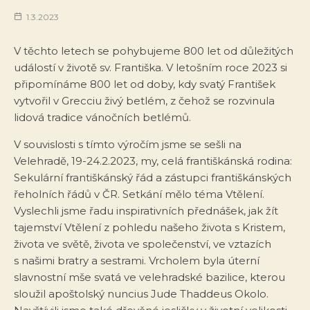
1.3.2023
V těchto letech se pohybujeme 800 let od důležitých
událostí v životě sv. Františka. V letošním roce 2023 si
připomínáme 800 let od doby, kdy svatý František
vytvořil v Grecciu živý betlém, z čehož se rozvinula
lidová tradice vánočních betlémů.
V souvislosti s tímto výročím jsme se sešli na
Velehradě, 19-24.2.2023, my, celá františkánská rodina:
Sekulární františkánský řád a zástupci františkánských
řeholních řádů v ČR. Setkání mělo téma Vtělení.
Vyslechli jsme řadu inspirativních přednášek, jak žít
tajemství Vtělení z pohledu našeho života s Kristem,
života ve světě, života ve společenství, ve vztazích
s našimi bratry a sestrami. Vrcholem byla úterní
slavnostní mše svatá ve velehradské bazilice, kterou
sloužil apoštolský nuncius Jude Thaddeus Okolo.