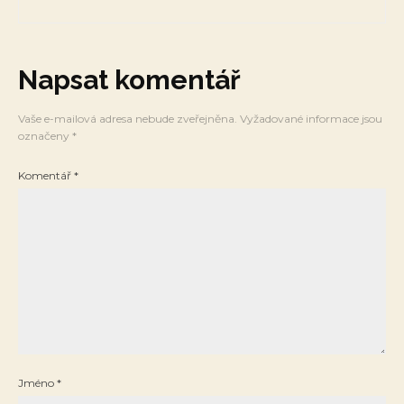
Napsat komentář
Vaše e-mailová adresa nebude zveřejněna.
Vyžadované informace jsou
označeny
*
Komentář
*
Jméno
*