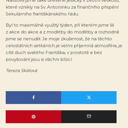
Navštívili jsme také dřevěné jesličky v životní velikosti,
které vznikly na Sv. Antonínku za finančního přispění
Sekulárního františkánského řádu.
Byl to maximálně využitý týden, při kterém jsme šli
z akce do akce a z modlitby do modlitby a rozhodně
jsme se nenudili. Je moje zkušenost, že na těchto
celostátních setkáních je velmi příjemná atmosféra, je
cítit duch svatého Františka, v prostotě a bez
povyšování jsou si všichni blízcí.
Tereza Skálová