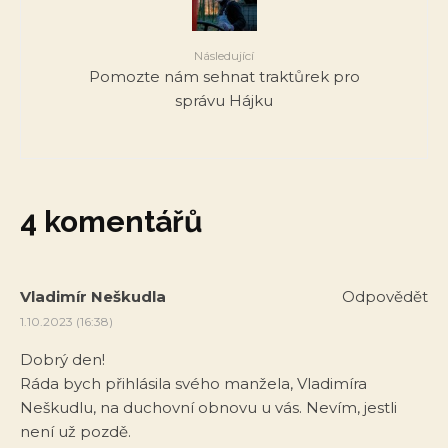
Následující
Pomozte nám sehnat traktůrek pro
správu Hájku
4 komentářů
Vladimír Neškudla
Odpovědět
1.10.2023 (16:38)
Dobrý den!
Ráda bych přihlásila svého manžela, Vladimíra
Neškudlu, na duchovní obnovu u vás. Nevím, jestli
není už pozdě.