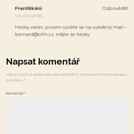
Františkáni
Odpovědět
1.10.2023 (21:58)
Hezky večer, prosím ozvěte se na uvedený mail –
bernard@ofm.cz
. mějte se hezky
Napsat komentář
Vaše e-mailová adresa nebude zveřejněna.
Vyžadované informace jsou
označeny
*
Komentář
*