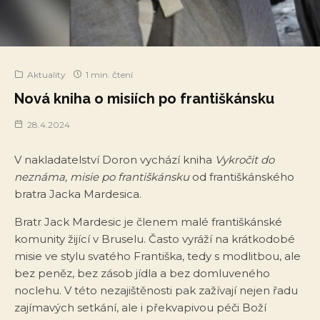
Aktuality
1 min. čtení
Nová kniha o misiích po františkánsku
28.4.2024
V nakladatelství Doron vychází kniha
Vykročit do
neznáma, misie po františkánsku
od františkánského
bratra Jacka Mardesica.
Bratr Jack Mardesic je členem malé františkánské
komunity žijící v Bruselu. Často vyráží na krátkodobé
misie ve stylu svatého Františka, tedy s modlitbou, ale
bez peněz, bez zásob jídla a bez domluveného
noclehu. V této nezajištěnosti pak zažívají nejen řadu
zajímavých setkání, ale i překvapivou péči Boží