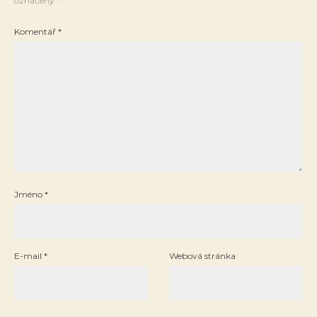
označeny
*
Komentář
*
Jméno
*
E-mail
*
Webová stránka