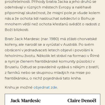
prozřetelnosti. Příhody bratra Jacka a jeho druhů se
odehrávají v různých městech Evropy a naléhavě
připomínají skutečnost, že misijní pole je všude kolem
nás a že ochota lidí naslouchat svědectví o Bohu je
mnohem větší než ochota křesťanů svědčit o radosti z
Boží blízkosti.
Bratr Jack Mardesic (nar. 1980) má zčásti chorvatské
kořeny, ale narodil se a vyrůstal v Austrálii. Po svém
obrácení v jednadvaceti letech objevil i povolání k
řeholnímu životu. Několik let strávil na formaci v Římě
a nyní je členem františkánské komunity působící v
Bruselu. Odtud se pravidelně vydává s někým z bratří,
z farníků nebo se skupinou mladých na misie po
františkánsku, o nichž pojednává tato kniha.
Knihu je možné
objednat zde
.