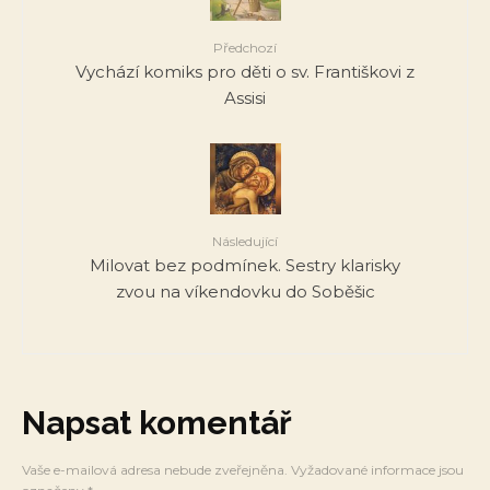
Předchozí
Vychází komiks pro děti o sv. Františkovi z
Assisi
Následující
Milovat bez podmínek. Sestry klarisky
zvou na víkendovku do Soběšic
Napsat komentář
Vaše e-mailová adresa nebude zveřejněna.
Vyžadované informace jsou