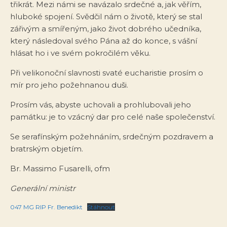
třikrát. Mezi námi se navázalo srdečné a, jak věřím,
hluboké spojení. Svědčil nám o životě, který se stal
zářivým a smířeným, jako život dobrého učedníka,
který následoval svého Pána až do konce, s vášní
hlásat ho i ve svém pokročilém věku.
Při velikonoční slavnosti svaté eucharistie prosím o
mír pro jeho požehnanou duši.
Prosím vás, abyste uchovali a prohlubovali jeho
památku: je to vzácný dar pro celé naše společenství.
Se serafínským požehnáním, srdečným pozdravem a
bratrským objetím.
Br. Massimo Fusarelli, ofm
Generální ministr
047 MG RIP Fr. Benedikt
Stáhnout