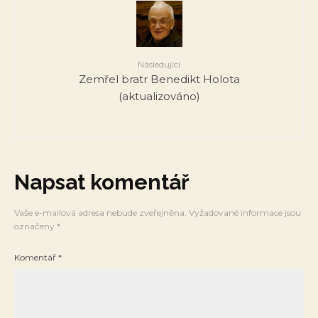
Následující
Zemřel bratr Benedikt Holota
(aktualizováno)
Napsat komentář
Vaše e-mailová adresa nebude zveřejněna.
Vyžadované informace jsou
označeny
*
Komentář
*