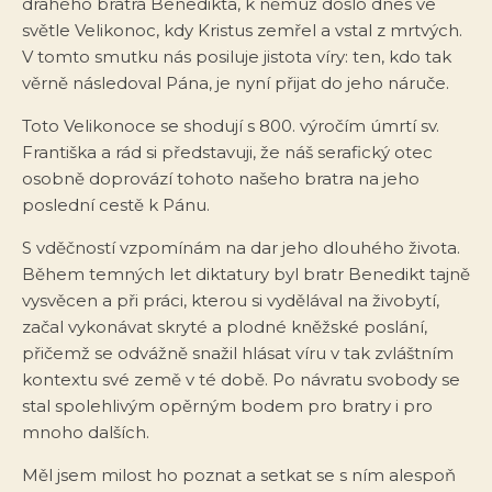
drahého bratra Benedikta, k němuž došlo dnes ve
světle Velikonoc, kdy Kristus zemřel a vstal z mrtvých.
V tomto smutku nás posiluje jistota víry: ten, kdo tak
věrně následoval Pána, je nyní přijat do jeho náruče.
Toto Velikonoce se shodují s 800. výročím úmrtí sv.
Františka a rád si představuji, že náš serafický otec
osobně doprovází tohoto našeho bratra na jeho
poslední cestě k Pánu.
S vděčností vzpomínám na dar jeho dlouhého života.
Během temných let diktatury byl bratr Benedikt tajně
vysvěcen a při práci, kterou si vydělával na živobytí,
začal vykonávat skryté a plodné kněžské poslání,
přičemž se odvážně snažil hlásat víru v tak zvláštním
kontextu své země v té době. Po návratu svobody se
stal spolehlivým opěrným bodem pro bratry i pro
mnoho dalších.
Měl jsem milost ho poznat a setkat se s ním alespoň