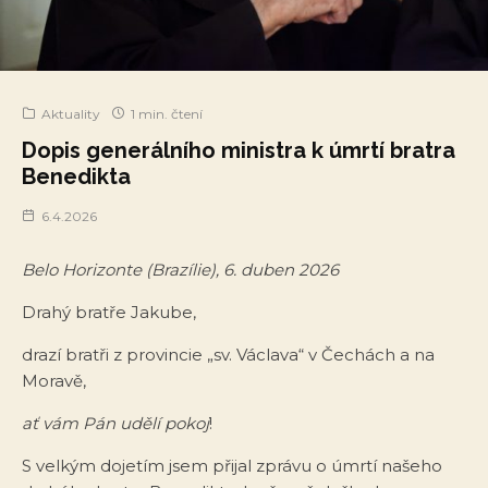
Aktuality
1 min. čtení
Dopis generálního ministra k úmrtí bratra
Benedikta
6.4.2026
Belo Horizonte (Brazílie), 6. duben 2026
Drahý bratře Jakube,
drazí bratři z provincie „sv. Václava“ v Čechách a na
Moravě,
ať vám Pán udělí pokoj
!
S velkým dojetím jsem přijal zprávu o úmrtí našeho