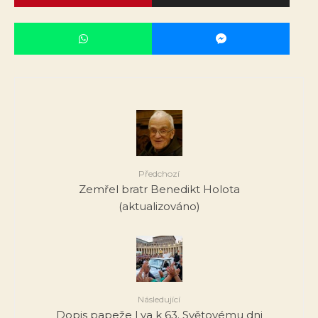
Předchozí
Zemřel bratr Benedikt Holota
(aktualizováno)
Následující
Dopis papeže Lva k 63. Světovému dni