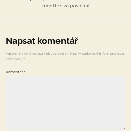
modliteb za povolání
Napsat komentář
Vaše e-mailová adresa nebude zveřejněna.
Vyžadované informace jsou
označeny
*
Komentář
*