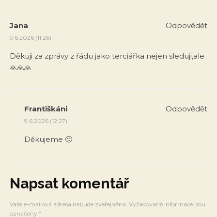
Jana
Odpovědět
9.6.2026 (11:26)
Děkuji za zprávy z řádu jako terciářka nejen sleduji,ale
🙏🙏🙏
Františkáni
Odpovědět
9.6.2026 (12:27)
Děkujeme 🙂
Napsat komentář
Vaše e-mailová adresa nebude zveřejněna.
Vyžadované informace jsou
označeny
*