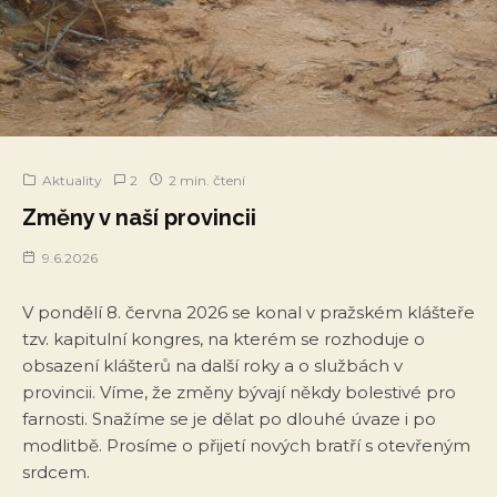
Aktuality
2
2 min. čtení
Změny v naší provincii
9.6.2026
V pondělí 8. června 2026 se konal v pražském klášteře
tzv. kapitulní kongres, na kterém se rozhoduje o
obsazení klášterů na další roky a o službách v
provincii. Víme, že změny bývají někdy bolestivé pro
farnosti. Snažíme se je dělat po dlouhé úvaze i po
modlitbě. Prosíme o přijetí nových bratří s otevřeným
srdcem.