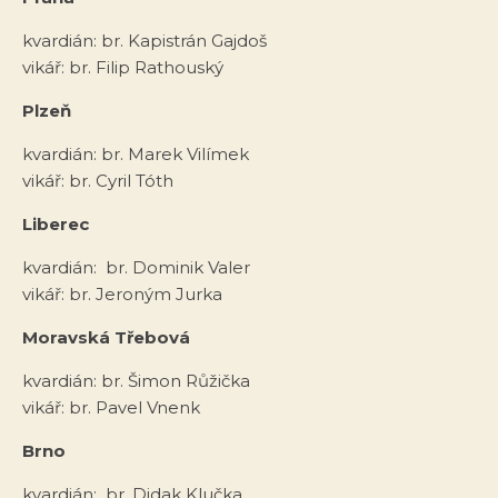
kvardián: br. Kapistrán Gajdoš
vikář: br. Filip Rathouský
Plzeň
kvardián: br. Marek Vilímek
vikář: br. Cyril Tóth
Liberec
kvardián: br. Dominik Valer
vikář: br. Jeroným Jurka
Moravská Třebová
kvardián: br. Šimon Růžička
vikář: br. Pavel Vnenk
Brno
kvardián: br. Didak Klučka