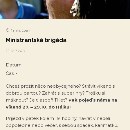
1 min. čtení
Ministrantská brigáda
12.7.2017
Datum:
Čas:
-
Chceš prožít něco neobyčejného? Strávit víkend s
dobrou partou? Zahrát si super hry? Trošku si
máknout? Je ti aspoň 11 let?
Pak pojeď s náma na
víkend 27. – 29.10. do Hájku!
Příjezd v pátek kolem 19. hodiny, návrat v neděli
odpoledne nebo večer, s sebou spacák, karimatku,