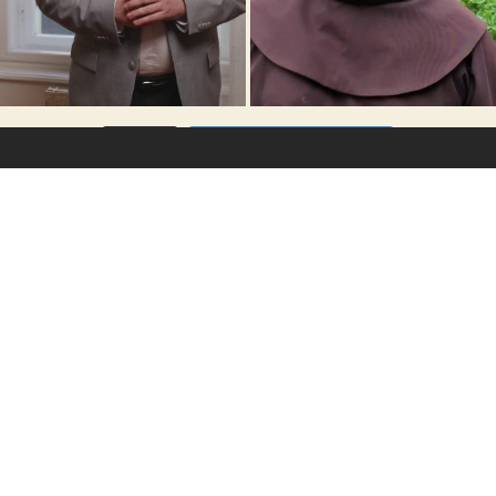
VÍCE...
Sleduj na Instagramu
Prevence a řešení zneužívání