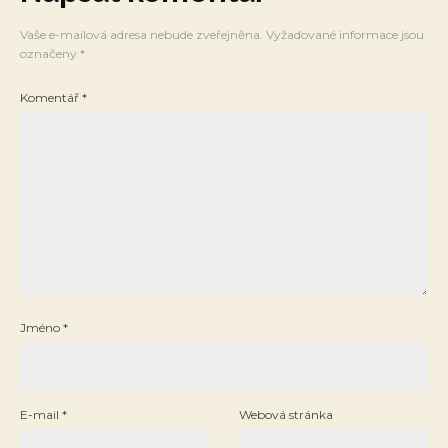
Vaše e-mailová adresa nebude zveřejněna.
Vyžadované informace jsou
označeny
*
Komentář
*
Jméno
*
E-mail
*
Webová stránka