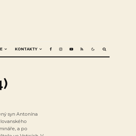
E
KONTAKTY
4)
zený syn Antonína
Slovanského
mináře, a po
teře ve Voticích. V