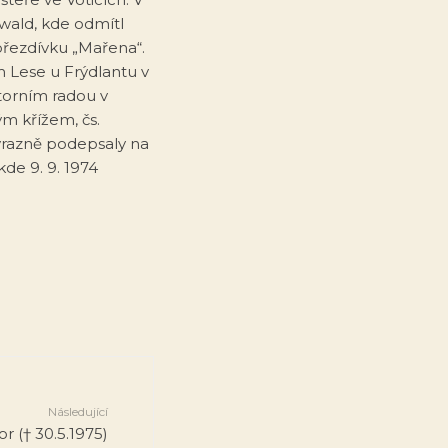
wald, kde odmítl
přezdívku „Mařena“.
m Lese u Frýdlantu v
orním radou v
m křížem, čs.
výrazně podepsaly na
de 9. 9. 1974
Následující
or († 30.5.1975)