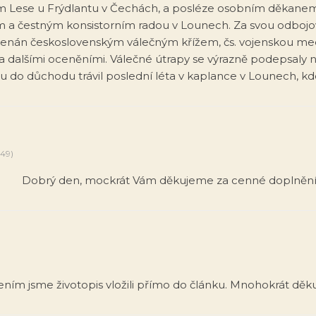
 Lese u Frýdlantu v Čechách, a posléze osobním děkane
 a čestným konsistorním radou v Lounech. Za svou odbojov
nán československým válečným křížem, čs. vojenskou medai
a dalšími oceněními. Válečné útrapy se výrazně podepsaly n
 do důchodu trávil poslední léta v kaplance v Lounech, kde
:49)
Dobrý den, mockrát Vám děkujeme za cenné doplnění
ením jsme životopis vložili přímo do článku. Mnohokrát děk