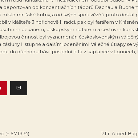
n a deportován do koncentračních táborů Dachau a Buchen
k místo mnišské kutny, a od svých spoluvězňů proto dostal 
bil v klášteře Jindřichově Hradci, pak byl farářem v Krásné
 osobním děkanem, biskupským notářem a čestným konsist
dbojovou činnost byl vyznamenán československým válečný
 zásluhy I. stupně a dalšími oceněními. Válečné útrapy se 
odu do důchodu trávil poslední léta v kaplance v Lounech, k
ec († 6.7.1974)
R.Fr. Albert Bag