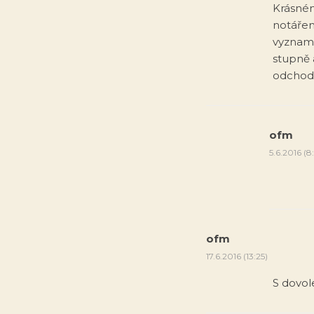
Krásném
notářem
vyzname
stupně 
odchodu
ofm
5.6.2016 (8
ofm
17.6.2016 (13:25)
S dovol