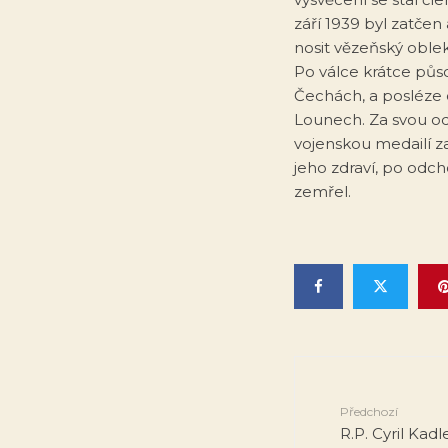
září 1939 byl zatče
nosit vězeňský oble
Po válce krátce půso
Čechách, a posléze
Lounech. Za svou o
vojenskou medailí za
jeho zdraví, po odch
zemřel.
Předchozí
R.P. Cyril Kadl