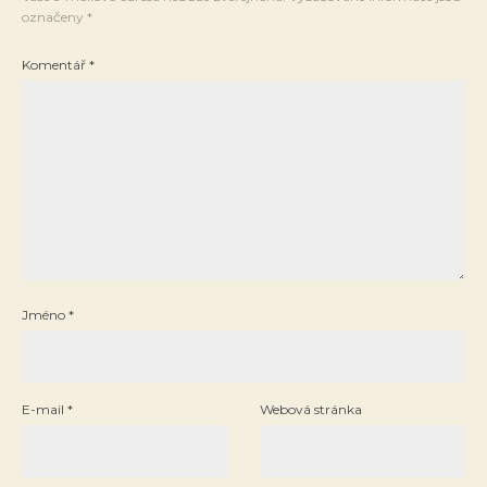
označeny
*
Komentář
*
Jméno
*
E-mail
*
Webová stránka