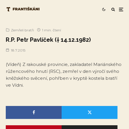
Zemřelí bratři
1 min. čtení
R.P. Petr Pavlíček († 14.12.1982)
18.7.2015
(Vídeň) Z rakouské provincie, zakladatel Mariánského
růžencového hnutí (RSC), zemřel v den výročí svého
kněžského svěcení, pohřben v kryptě kostela bratří
ve Vídni.