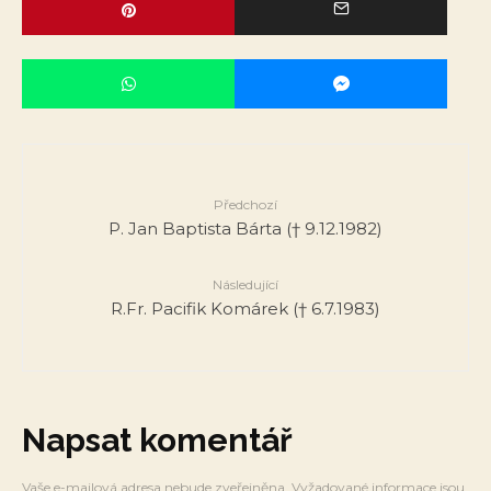
Předchozí
P. Jan Baptista Bárta († 9.12.1982)
Následující
R.Fr. Pacifik Komárek († 6.7.1983)
Napsat komentář
Vaše e-mailová adresa nebude zveřejněna.
Vyžadované informace jsou