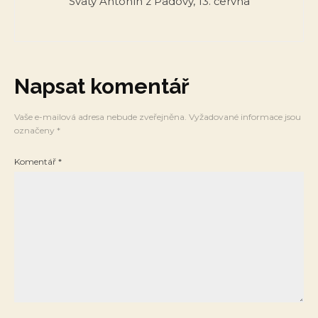
Svatý Antonín z Padovy, 13. června
Napsat komentář
Vaše e-mailová adresa nebude zveřejněna.
Vyžadované informace jsou
označeny
*
Komentář
*