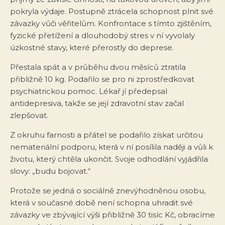
pokryla výdaje. Postupně ztrácela schopnost plnit své
závazky vůči věřitelům. Konfrontace s tímto zjištěním,
fyzické přetížení a dlouhodobý stres v ní vyvolaly
úzkostné stavy, které přerostly do deprese.
Přestala spát a v průběhu dvou měsíců ztratila
přibližně 10 kg. Podařilo se pro ni zprostředkovat
psychiatrickou pomoc. Lékař jí předepsal
antidepresiva, takže se její zdravotní stav začal
zlepšovat.
Z okruhu farnosti a přátel se podařilo získat určitou
nemateriální podporu, která v ní posílila naději a vůli k
životu, který chtěla ukončit. Svoje odhodlání vyjádřila
slovy: „budu bojovat.“
Protože se jedná o sociálně znevýhodněnou osobu,
která v současné době není schopna uhradit své
závazky ve zbývající výši přibližně 30 tisíc Kč, obracíme