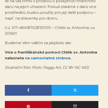
se na vás tímto s prosbou o poskytnutí finančního
daru na jejich uhrazení. Pokud získáme z darů více
prostředků, budou použity pro její další podporu –
např. na stravenky pro dceru.
č.ú. 107-4841870287/0100 – Chléb sv. Antonína; v.s.
201601
Budeme Vám vděčni za jakýkoliv dar.
Více o františkánské pomoci Chléb sv. Antonína
naleznete
na samostatné stránce
.
(ilustrační foto: Flickr, Feggy Art, CC BY-NC-ND)