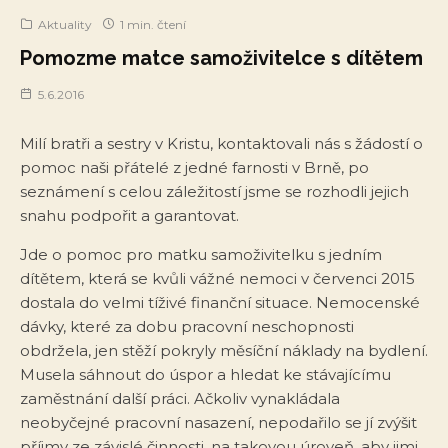
Aktuality
1 min. čtení
Pomozme matce samoživitelce s dítětem
5.6.2016
Milí bratři a sestry v Kristu, kontaktovali nás s žádostí o
pomoc naši přátelé z jedné farnosti v Brně, po
seznámení s celou záležitostí jsme se rozhodli jejich
snahu podpořit a garantovat.
Jde o pomoc pro matku samoživitelku s jedním
dítětem, která se kvůli vážné nemoci v červenci 2015
dostala do velmi tíživé finanční situace. Nemocenské
dávky, které za dobu pracovní neschopnosti
obdržela, jen stěží pokryly měsíční náklady na bydlení.
Musela sáhnout do úspor a hledat ke stávajícímu
zaměstnání další práci. Ačkoliv vynakládala
neobyčejné pracovní nasazení, nepodařilo se jí zvýšit
příjmy ze závislé činnosti, na takovou úroveň, aby jimi