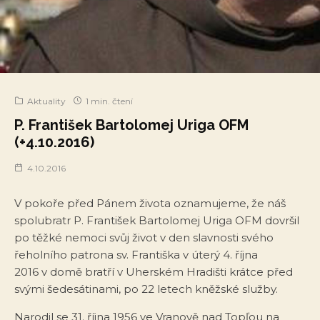
Aktuality
1 min. čtení
P. František Bartolomej Uriga OFM
(+4.10.2016)
4.10.2016
V pokoře před Pánem života oznamujeme, že náš
spolubratr P. František Bartolomej Uriga OFM dovršil
po těžké nemoci svůj život v den slavnosti svého
řeholního patrona sv. Františka v úterý 4. října
2016 v domě bratří v Uherském Hradišti krátce před
svými šedesátinami, po 22 letech kněžské služby.
Narodil se 31. října 1956 ve Vranově nad Topľou na