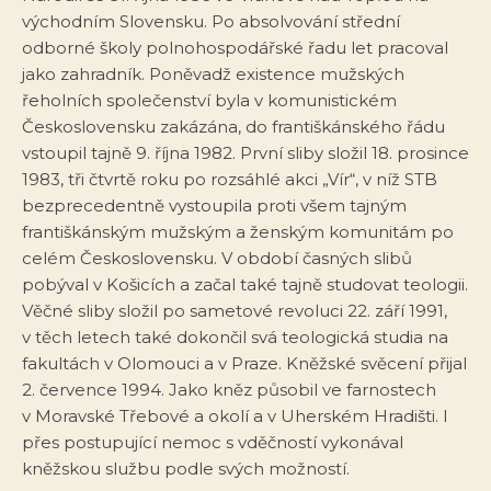
východním Slovensku. Po absolvování střední
odborné školy polnohospodářské řadu let pracoval
jako zahradník. Poněvadž existence mužských
řeholních společenství byla v komunistickém
Československu zakázána, do františkánského řádu
vstoupil tajně 9. října 1982. První sliby složil 18. prosince
1983, tři čtvrtě roku po rozsáhlé akci „Vír“, v níž STB
bezprecedentně vystoupila proti všem tajným
františkánským mužským a ženským komunitám po
celém Československu. V období časných slibů
pobýval v Košicích a začal také tajně studovat teologii.
Věčné sliby složil po sametové revoluci 22. září 1991,
v těch letech také dokončil svá teologická studia na
fakultách v Olomouci a v Praze. Kněžské svěcení přijal
2. července 1994. Jako kněz působil ve farnostech
v Moravské Třebové a okolí a v Uherském Hradišti. I
přes postupující nemoc s vděčností vykonával
kněžskou službu podle svých možností.