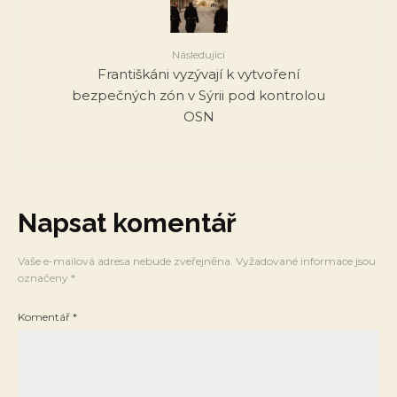
Následující
Františkáni vyzývají k vytvoření
bezpečných zón v Sýrii pod kontrolou
OSN
Napsat komentář
Vaše e-mailová adresa nebude zveřejněna.
Vyžadované informace jsou
označeny
*
Komentář
*