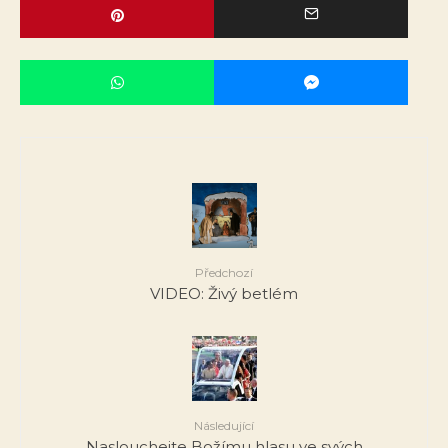
Předchozí
VIDEO: Živý betlém
Následující
Naslouchejte Božímu hlasu ve svých