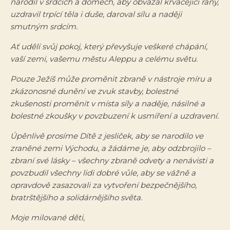
narodil v srdcích a domech, aby obvázal krvácející rány,
uzdravil trpící těla i duše, daroval sílu a naději
smutným srdcím.
Ať udělí svůj pokoj, který převyšuje veškeré chápání,
vaší zemi, vašemu městu Aleppu a celému světu.
Pouze Ježíš může proměnit zbraně v nástroje míru a
zkázonosné dunění ve zvuk stavby, bolestné
zkušenosti proměnit v místa síly a naděje, násilné a
bolestné zkoušky v povzbuzení k usmíření a uzdravení.
Úpěnlivě prosíme Dítě z jesliček, aby se narodilo ve
zraněné zemi Východu, a žádáme je, aby odzbrojilo –
zbraní své lásky – všechny zbraně odvety a nenávisti a
povzbudil všechny lidi dobré vůle, aby se vážně a
opravdově zasazovali za vytvoření bezpečnějšího,
bratrštějšího a solidárnějšího světa.
Moje milované děti,