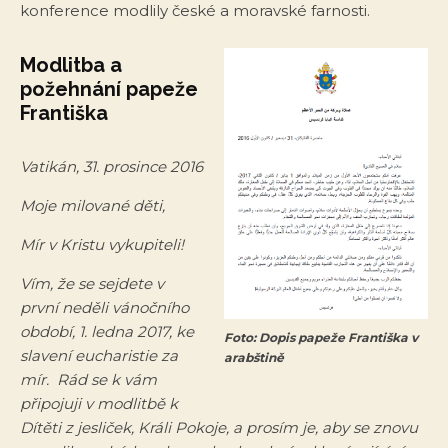
konference modlily české a moravské farnosti.
Modlitba a
požehnání papeže
Františka
Vatikán, 31. prosince 2016
Moje milované děti,
Mír v Kristu vykupiteli!
Vím, že se sejdete v
první neděli vánočního
období, 1. ledna 2017, ke
Foto: Dopis papeže Františka v
slavení eucharistie za
arabštině
mír. Rád se k vám
připojuji v modlitbě k
Dítěti z jesliček, Králi Pokoje, a prosím je, aby se znovu