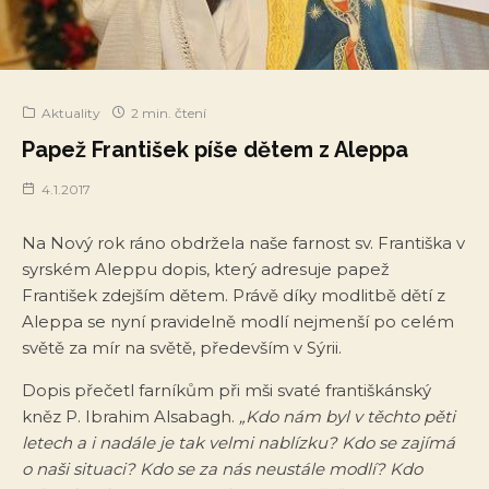
Aktuality
2 min. čtení
Papež František píše dětem z Aleppa
4.1.2017
Na Nový rok ráno obdržela naše farnost sv. Františka v
syrském Aleppu dopis, který adresuje papež
František zdejším dětem. Právě díky modlitbě dětí z
Aleppa se nyní pravidelně modlí nejmenší po celém
světě za mír na světě, především v Sýrii.
Dopis přečetl farníkům při mši svaté františkánský
kněz P. Ibrahim Alsabagh.
„Kdo nám byl v těchto pěti
letech a i nadále je tak velmi nablízku? Kdo se zajímá
o naši situaci? Kdo se za nás neustále modlí? Kdo