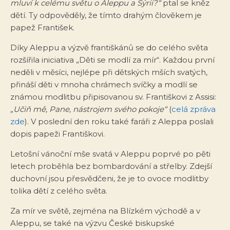
mluví k celému světu o Aleppu a Sýrii?“
ptal se kněz
dětí. Ty odpověděly, že tímto drahým člověkem je
papež František.
Díky Aleppu a výzvě františkánů se do celého světa
rozšířila iniciativa „Děti se modlí za mír“. Každou první
neděli v měsíci, nejlépe při dětských mších svatých,
přináší děti v mnoha chrámech svíčky a modlí se
známou modlitbu připisovanou sv. Františkovi z Assisi:
„Učiň mě, Pane, nástrojem svého pokoje“
(
celá zpráva
zde
). V poslední den roku také faráři z Aleppa poslali
dopis papeži Františkovi.
Letošní vánoční mše svatá v Aleppu poprvé po pěti
letech proběhla bez bombardování a střelby. Zdejší
duchovní jsou přesvědčeni, že je to ovoce modlitby
tolika dětí z celého světa.
Za mír ve světě, zejména na Blízkém východě a v
Aleppu, se také na výzvu České biskupské