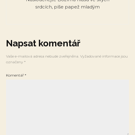
srdcích, píše papež mladým
Napsat komentář
Vaše e-mailová adresa nebude zveřejněna.
Vyžadované informace jsou
označeny
*
Komentář
*