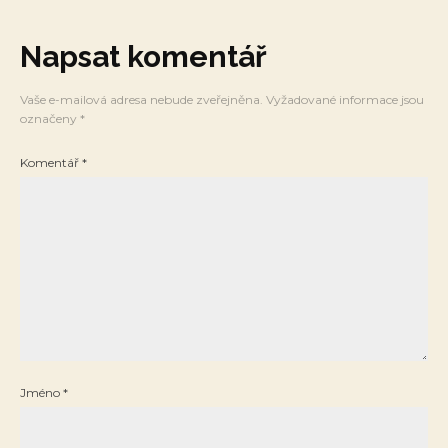
Napsat komentář
Vaše e-mailová adresa nebude zveřejněna.
Vyžadované informace jsou
označeny
*
Komentář
*
Jméno
*