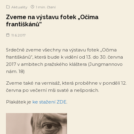
Aktuality
1 min. čtení
Zveme na výstavu fotek „Očima
františkánů“
11.6.2017
Srdečně zveme všechny na výstavu fotek „Očima
františkánů“, která bude k vidění od 13. do 30. června
2017 v ambitech pražského kláštera (Jungmannovo
nám. 18)
Zveme také na vernisáž, která proběhne v pondělí 12.
června po večerní mši svaté a nešporách.
Plakátek je
ke stažení ZDE
.