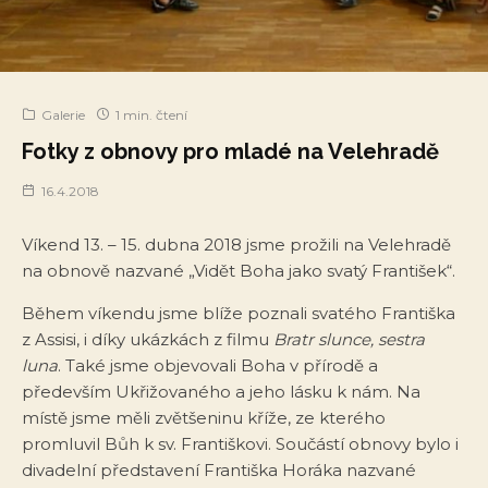
Galerie
1 min. čtení
Fotky z obnovy pro mladé na Velehradě
16.4.2018
Víkend 13. – 15. dubna 2018 jsme prožili na Velehradě
na obnově nazvané „Vidět Boha jako svatý František“.
Během víkendu jsme blíže poznali svatého Františka
z Assisi, i díky ukázkách z filmu
Bratr slunce, sestra
luna
. Také jsme objevovali Boha v přírodě a
především Ukřižovaného a jeho lásku k nám. Na
místě jsme měli zvětšeninu kříže, ze kterého
promluvil Bůh k sv. Františkovi. Součástí obnovy bylo i
divadelní představení Františka Horáka nazvané