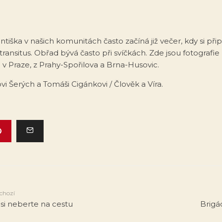
antiška v našich komunitách často začíná již večer, kdy si 
transitus. Obřad bývá často při svíčkách. Zde jsou fotografie
v Praze, z Prahy-Spořilova a Brna-Husovic.
vi Šerých a Tomáši Cigánkovi / Člověk a Víra.
chozí
 si neberte na cestu
Brigá