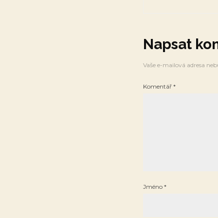
Napsat ko
Vaše e-mailová adresa neb
Komentář
*
Jméno
*