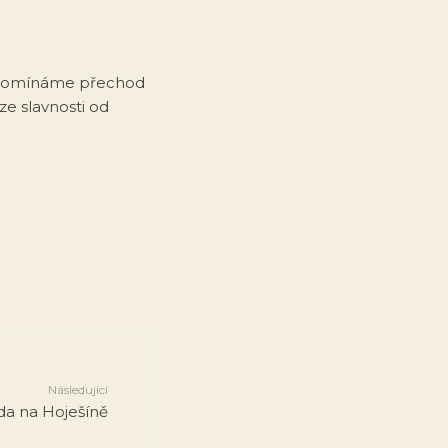
připomínáme přechod
 ze slavnosti od
Následující
da na Hoješíně