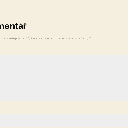
mentář
ude zveřejněna.
Vyžadované informace jsou označeny
*