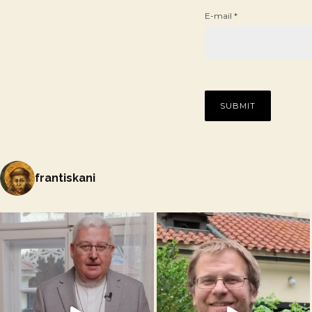
E-mail
*
frantiskani