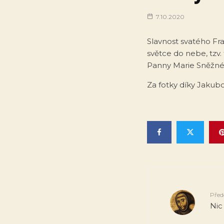
7.10.2020
Slavnost svatého Fr
světce do nebe, tzv. 
Panny Marie Sněžné 
Za fotky díky Jakubo
Před
Nic