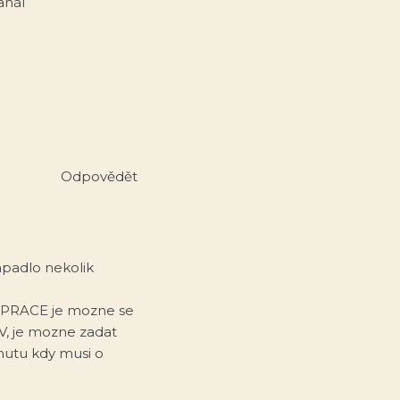
anál
Odpovědět
apadlo nekolik
 PRACE je mozne se
V, je mozne zadat
hutu kdy musi o