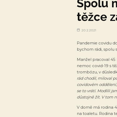
Spolu 
těžce 
20.2.2021
Pandemie covidu dopa
bychom rádi, spolu 
Manžel pracoval 45 l
nemoc covid-19 s t
trombózu, v důsled
rád chodil, miloval p
covidovém oddělení,
se to vrátí. Modlili j
důstojně žít. V tom 
V domě má rodina 4
na toaletu. Rodina t