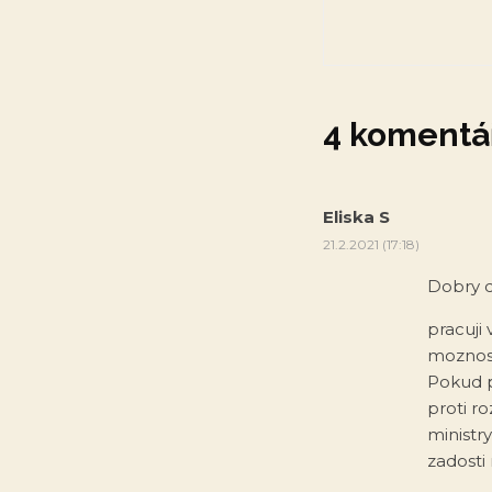
4 komentá
Eliska S
21.2.2021 (17:18)
Dobry 
pracuji
moznost
Pokud 
proti r
ministr
zadosti