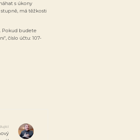
omáhat s úkony
stupně, má těžkosti
u. Pokud budete
“, číslo účtu: 107-
dující
nový