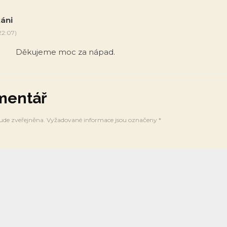
káni
22:07)
Děkujeme moc za nápad.
mentář
ude zveřejněna.
Vyžadované informace jsou označeny
*