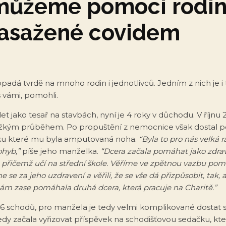
můžeme pomoci rodi
zasažené covidem
dá tvrdě na mnoho rodin i jednotlivců. Jedním z nich je i t
s vámi, pomohli.
et jako tesař na stavbách, nyní je 4 roky v důchodu. V říjnu
ěžkým průběhem. Po propuštění z nemocnice však dostal 
ku které mu byla amputovaná noha.
“Byla to pro nás velká r
ohyb,”
píše jeho manželka.
“Dcera začala pomáhat jako zdrav
 přičemž učí na střední škole. Věříme ve zpětnou vazbu po
sme se za jeho uzdravení a věřili, že se vše dá přizpůsobit, tak,
nám zase pomáhala druhá dcera, která pracuje na Charitě.”
6 schodů, pro manžela je tedy velmi komplikované dostat
edy začala vyřizovat příspěvek na schodišťovou sedačku, kter