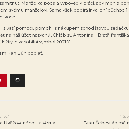
ě zamítnut. Manželka podala výpověď v práci, aby mohla p
m svému manželovi. Sama však pobírá invalidní důchod 1. 
plikace.
di, s vaší pomocí, pomohli s nákupem schodišťovou sedačk
ět na náš účet nazvaný „Chléb sv. Antonína – Bratři františkáni
ežitý je variabilní symbol 202101.
ám Pán Bůh odplať.
chozí
Násle
a Ukřižovaného: La Verna
Bratr Šebestián má 