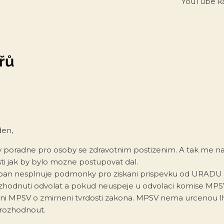
YouTube k
řů
den,
 v poradne pro osoby se zdravotnim postizenim. A tak me n
i jak by bylo mozne postupovat dal.
pan nesplnuje podmonky pro ziskani prispevku od URADU
ozhodnuti odvolat a pokud neuspeje u odvolaci komise MPS
yni MPSV o zmirneni tvrdosti zakona. MPSV nema urcenou l
 rozhodnout.