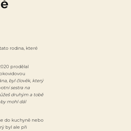
ně
ato rodina, které
 2020 prodělal
pokovidovou
ána, byl člověk, který
otní sestra na
můžeš druhým a tobě
 aby mohl dál
 se do kuchyně nebo
ý byl ale při