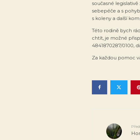
současné legislativ
sebepéče a s pohybe
s koleny a další kom
Této rodině bych rá
chtít, je možné přisp
4841870287/0100, důl
Za každou pomoc v
Před
Hor