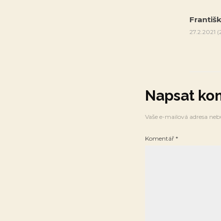
Františ
27.2.2021 (
Napsat ko
Vaše e-mailová adresa neb
Komentář
*