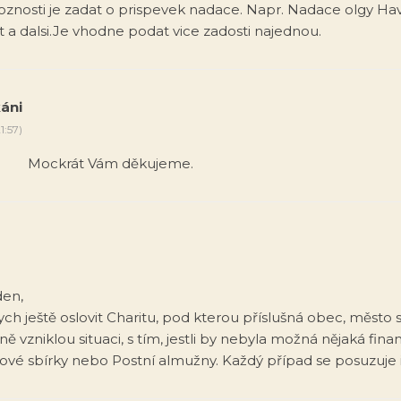
oznosti je zadat o prispevek nadace. Napr. Nadace olgy Hav
t a dalsi.Je vhodne podat vice zadosti najednou.
káni
1:57)
Mockrát Vám děkujeme.
den,
bych ještě oslovit Charitu, pod kterou příslušná obec, město
ě vzniklou situaci, s tím, jestli by nebyla možná nějaká fin
álové sbírky nebo Postní almužny. Každý případ se posuzuje 