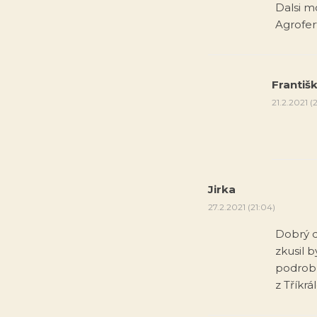
Dalsi m
Agrofer
Františ
21.2.2021 (2
Jirka
27.2.2021 (21:04)
Dobrý 
zkusil 
podrobn
z Tříkr