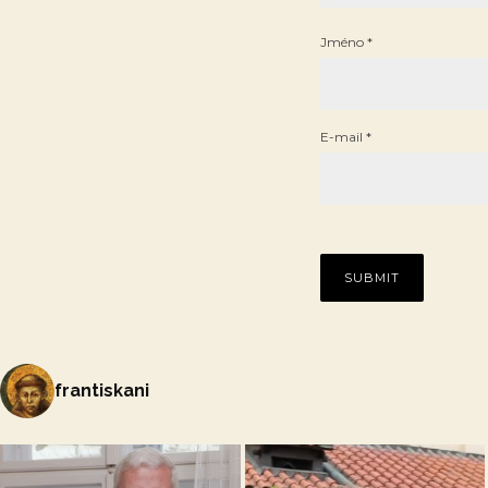
Jméno
*
E-mail
*
frantiskani