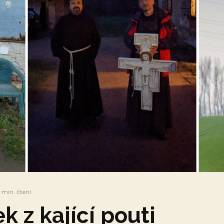
 min. čtení
ek z kající pouti