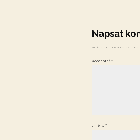
Napsat ko
Vaše e-mailová adresa neb
Komentář
*
Jméno
*