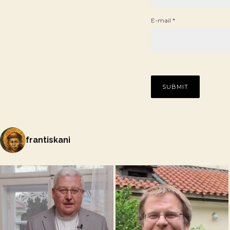
E-mail
*
frantiskani