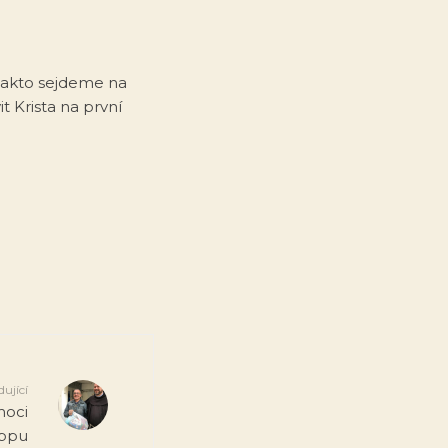
 takto sejdeme na
 Krista na první
dující
moci
eppu