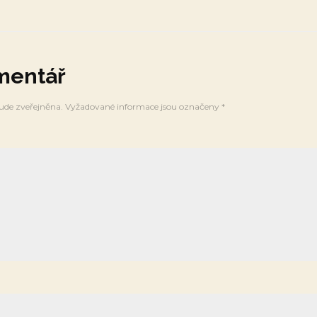
mentář
ude zveřejněna.
Vyžadované informace jsou označeny
*