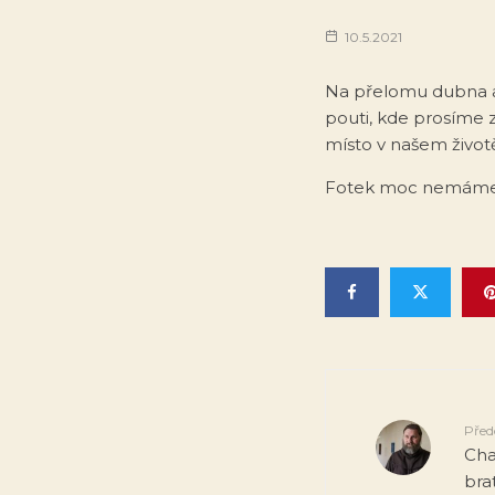
10.5.2021
Na přelomu dubna a 
pouti, kde prosíme 
místo v našem život
Fotek moc nemáme,
Před
Cha
brat