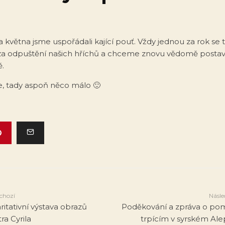
května jsme uspořádali kající pouť. Vždy jednou za rok se
za odpuštění našich hříchů a chceme znovu vědomě postavit
ě.
 tady aspoň něco málo 🙂
chozí
Násle
ritativní výstava obrazů
Poděkování a zpráva o po
ra Cyrila
trpícím v syrském Al