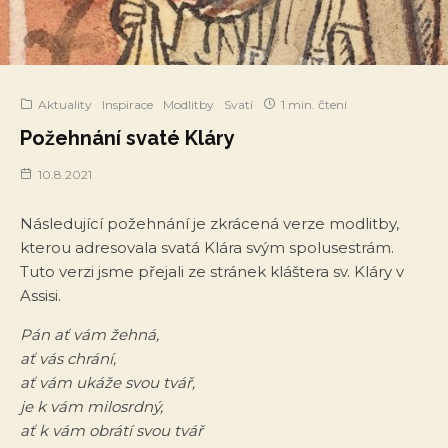
Aktuality
Inspirace
Modlitby
Svatí
1 min. čtení
Požehnání svaté Kláry
10.8.2021
Následující požehnání je zkrácená verze modlitby,
kterou adresovala svatá Klára svým spolusestrám.
Tuto verzi jsme přejali ze stránek kláštera sv. Kláry v
Assisi.
Pán ať vám žehná,
ať vás chrání,
ať vám ukáže svou tvář,
je k vám milosrdný,
ať k vám obrátí svou tvář