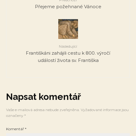
Přejeme požehnané Vánoce
Následující
Františkáni zahájili cestu k 800. výročí
událostí života sv. Františka
Napsat komentář
Vaše e-mailová adresa nebude zveřejněna.
Vyžadované informace jsou
označeny
*
Komentář
*