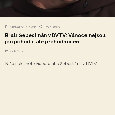
Aktuality
Galerie
1 min. čtení
Bratr Šebestinán v DVTV: Vánoce nejsou
jen pohoda, ale přehodnocení
27.12.2021
Níže naleznete video bratra Šebestiána v DVTV.