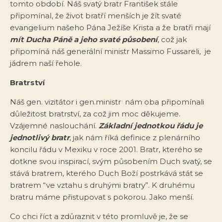
tomto období. Náš svatý bratr František stále
připomínal, že život bratří menších je žít svaté
evangelium našeho Pána Ježíše Krista a že bratři mají
mít Ducha Páně a jeho svaté působení
, což jak
připomíná náš generální ministr Massimo Fussareli, je
jádrem naší řehole.
Bratrství
Náš gen. vizitátor i gen.ministr nám oba připomínali
důležitost bratrství, za což jim moc děkujeme.
Vzájemné naslouchání.
Základní jednotkou řádu je
jednotlivý bratr
, jak nám říká definice z plenárního
koncilu řádu v Mexiku v roce 2001. Bratr, kterého se
dotkne svou inspirací, svým působením Duch svatý, se
stává bratrem, kterého Duch Boží postrkává stát se
bratrem “ve vztahu s druhými bratry”. K druhému
bratru máme přistupovat s pokorou. Jako menší.
Co chci říct a zdůraznit v této promluvě je, že se