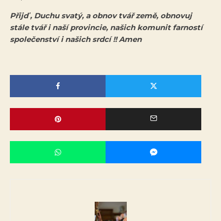
Přijď , Duchu svatý, a obnov tvář země, obnovuj
stále tvář i naší provincie, našich komunit farností
společenství i našich srdcí !! Amen