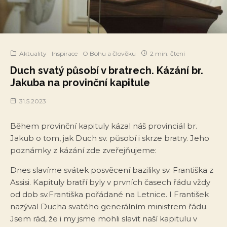
Aktuality
Inspirace
O Bohu a člověku
2 min. čtení
Duch svatý působí v bratrech. Kázání br.
Jakuba na provinční kapitule
31.5.2023
Během provinční kapituly kázal náš provinciál br.
Jakub o tom, jak Duch sv. působí i skrze bratry. Jeho
poznámky z kázání zde zveřejňujeme:
Dnes slavíme svátek posvěcení baziliky sv. Františka z
Assisi. Kapituly bratří byly v prvních časech řádu vždy
od dob sv.Františka pořádané na Letnice. I František
nazýval Ducha svatého generálním ministrem řádu.
Jsem rád, že i my jsme mohli slavit naší kapitulu v