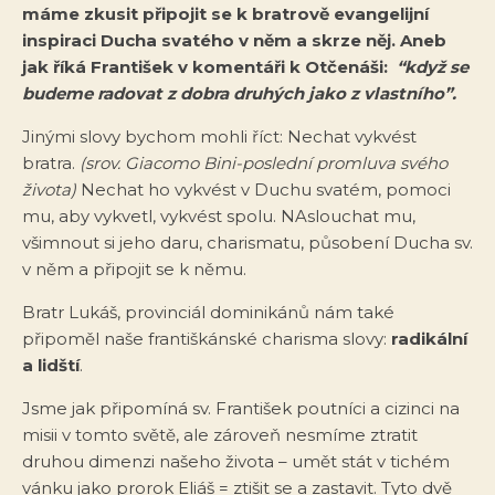
máme zkusit připojit se k bratrově evangelijní
inspiraci Ducha svatého v něm a skrze něj. Aneb
jak říká František v komentáři k Otčenáši:
“když se
budeme radovat z dobra druhých jako z vlastního”.
Jinými slovy bychom mohli říct: Nechat vykvést
bratra.
(srov. Giacomo Bini-poslední promluva svého
života)
Nechat ho vykvést v Duchu svatém, pomoci
mu, aby vykvetl, vykvést spolu. NAslouchat mu,
všimnout si jeho daru, charismatu, působení Ducha sv.
v něm a připojit se k němu.
Bratr Lukáš, provinciál dominikánů nám také
připoměl naše františkánské charisma slovy:
radikální
a lidští
.
Jsme jak připomíná sv. František poutníci a cizinci na
misii v tomto světě, ale zároveň nesmíme ztratit
druhou dimenzi našeho života – umět stát v tichém
vánku jako prorok Eliáš = ztišit se a zastavit. Tyto dvě