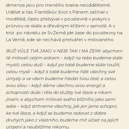
dimenze jsou pro menšího bratra neoddělitelné.
Udělat si čas. Františkův život s Pánem začínal v
modlitbě, často přebýval v poustevně v jeskyni s
průrvou ve skále a dřevěným křížem v samotě. A v
krizi po návratu ze Sv.Země jde zase do poustevny na
La Verně, kde se nechává přetvářet v milovaného.
BUĎ VŮLE TVÁ JAKO V NEBI TAK I NA ZEMI: abychom
tě milovali celým srdcem – když na tebe budeme stále
myslit; celou duší – když po tobě budeme stále toužit;
celou myslí – když k tobě budeme řídit všechny své
úmysly a ve všem budeme hledat tvou čest; a celou
svou silou – když dáme všechnu svou energii a
schopnosti duše i těla do služby tvé lásce a nikam
jinam; a abychom milovali svého bližního jako sami
sebe – když strhneme všechny, jak jen jsme schopni,
ke tvé lásce, a když se budeme radovat z dobra
druhých jako z vlastního, budeme mít účast na jejich
utrpení a neublížíme nikomu.