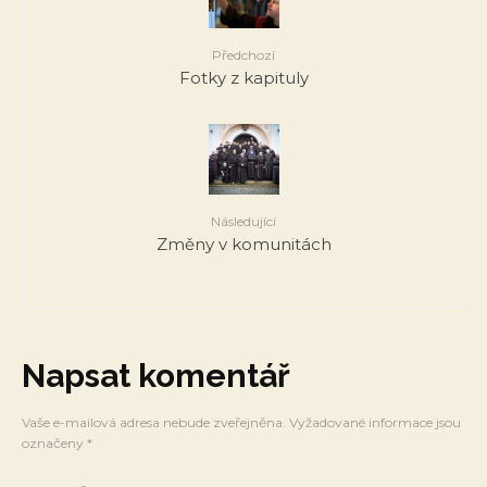
Předchozí
Fotky z kapituly
Následující
Změny v komunitách
Napsat komentář
Vaše e-mailová adresa nebude zveřejněna.
Vyžadované informace jsou
označeny
*