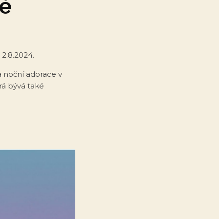
dé
2.8.2024.
a noční adorace v
rá bývá také