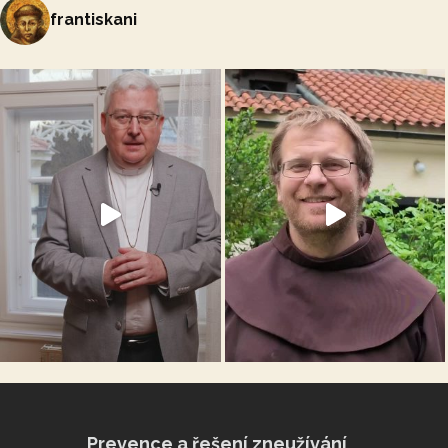
frantiskani
Prevence a řešení zneužívání