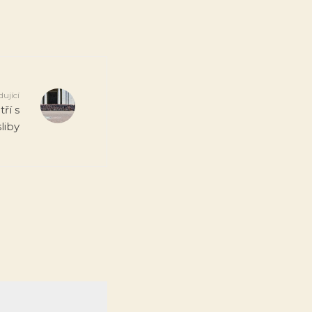
dující
ří s
liby