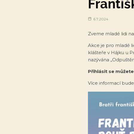
Franti
6.7.2024
Zveme mladé lidi na
Akce je pro mladé li
klášteře v Hájku u P
nazývána „Odpuštění
Přihlásit se můžet
Více informací bude