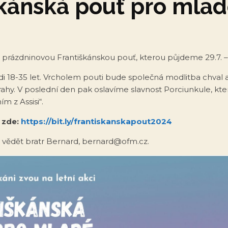
škánská pouť pro mla
 prázdninovou Františkánskou pouť, kterou půjdeme 29.7. – 
di 18-35 let. Vrcholem pouti bude společná modlitba chval 
rahy. V poslední den pak oslavíme slavnost Porciunkule, kte
m z Assisi“.
e zde:
https://bit.ly/frantiskanskapout2024
 vědět bratr Bernard, bernard@ofm.cz.