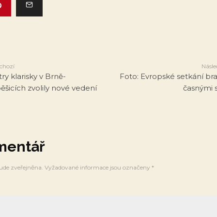
chozí
Násle
try klarisky v Brně-
Foto: Evropské setkání brat
ěšicích zvolily nové vedení
časnými s
mentář
ude zveřejněna.
Vyžadované informace jsou označeny
*