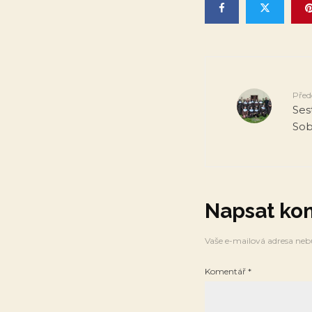
Před
Ses
Sob
Napsat ko
Vaše e-mailová adresa neb
Komentář
*