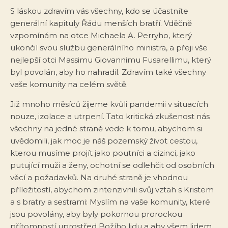
S láskou zdravím vás všechny, kdo se účastníte
generální kapituly Řádu menších bratří. Vděčně
vzpomínám na otce Michaela A. Perryho, který
ukončil svou službu generálního ministra, a přeji vše
nejlepší otci Massimu Giovannimu Fusarellimu, který
byl povolán, aby ho nahradil. Zdravím také všechny
vaše komunity na celém světě.
Již mnoho měsíců žijeme kvůli pandemii v situacích
nouze, izolace a utrpení. Tato kritická zkušenost nás
všechny na jedné straně vede k tomu, abychom si
uvědomili, jak moc je náš pozemský život cestou,
kterou musíme projít jako poutníci a cizinci, jako
putující muži a ženy, ochotní se odlehčit od osobních
věcí a požadavků. Na druhé straně je vhodnou
příležitostí, abychom zintenzivnili svůj vztah s Kristem
a s bratry a sestrami: Myslím na vaše komunity, které
jsou povolány, aby byly pokornou prorockou
přítomností uprostřed Božího lidu a aby všem lidem