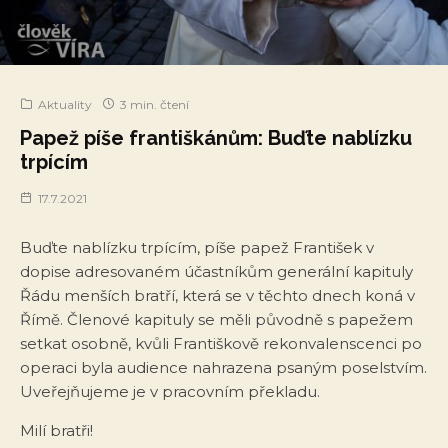
Aktuality
3 min. čtení
Papež píše františkánům: Buďte nablízku
trpícím
17.7.2021
Buďte nablízku trpícím, píše papež František v
dopise adresovaném účastníkům generální kapituly
Řádu menších bratří, která se v těchto dnech koná v
Římě. Členové kapituly se měli původně s papežem
setkat osobně, kvůli Františkově rekonvalenscenci po
operaci byla audience nahrazena psaným poselstvím.
Uveřejňujeme je v pracovním překladu.
Milí bratři!