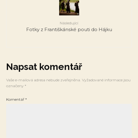
Následující
Fotky z Františkánské pouti do Hájku
Napsat komentář
Vaše e-mailová adresa nebude zveřejněna.
Vyžadované informace jsou
označeny
*
Komentář
*