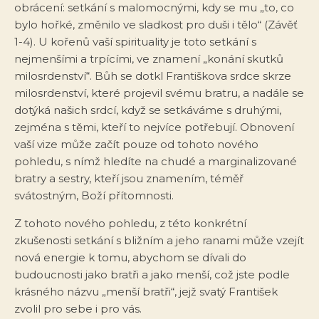
obrácení: setkání s malomocnými, kdy se mu „to, co
bylo hořké, změnilo ve sladkost pro duši i tělo“ (Závěť
1-4). U kořenů vaší spirituality je toto setkání s
nejmenšími a trpícími, ve znamení „konání skutků
milosrdenství“. Bůh se dotkl Františkova srdce skrze
milosrdenství, které projevil svému bratru, a nadále se
dotýká našich srdcí, když se setkáváme s druhými,
zejména s těmi, kteří to nejvíce potřebují. Obnovení
vaší vize může začít pouze od tohoto nového
pohledu, s nímž hledíte na chudé a marginalizované
bratry a sestry, kteří jsou znamením, téměř
svátostným, Boží přítomnosti.
Z tohoto nového pohledu, z této konkrétní
zkušenosti setkání s bližním a jeho ranami může vzejít
nová energie k tomu, abychom se dívali do
budoucnosti jako bratři a jako menší, což jste podle
krásného názvu „menší bratři“, jejž svatý František
zvolil pro sebe i pro vás.