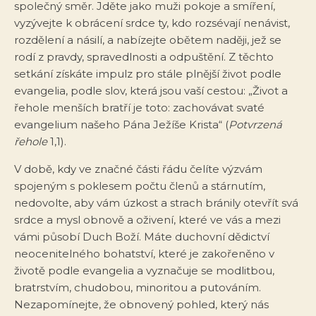
společný směr. Jděte jako muži pokoje a smíření,
vyzývejte k obrácení srdce ty, kdo rozsévají nenávist,
rozdělení a násilí, a nabízejte obětem naději, jež se
rodí z pravdy, spravedlnosti a odpuštění. Z těchto
setkání získáte impulz pro stále plnější život podle
evangelia, podle slov, která jsou vaší cestou: „Život a
řehole menších bratří je toto: zachovávat svaté
evangelium našeho Pána Ježíše Krista“ (
Potvrzená
řehole
1,1).
V době, kdy ve značné části řádu čelíte výzvám
spojeným s poklesem počtu členů a stárnutím,
nedovolte, aby vám úzkost a strach bránily otevřít svá
srdce a mysl obnově a oživení, které ve vás a mezi
vámi působí Duch Boží. Máte duchovní dědictví
neocenitelného bohatství, které je zakořeněno v
životě podle evangelia a vyznačuje se modlitbou,
bratrstvím, chudobou, minoritou a putováním.
Nezapomínejte, že obnovený pohled, který nás