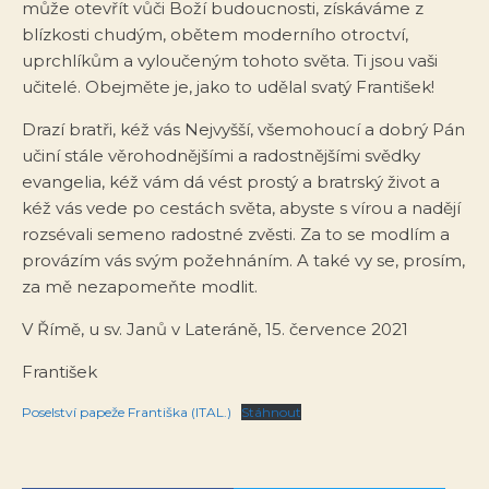
může otevřít vůči Boží budoucnosti, získáváme z
blízkosti chudým, obětem moderního otroctví,
uprchlíkům a vyloučeným tohoto světa. Ti jsou vaši
učitelé. Obejměte je, jako to udělal svatý František!
Drazí bratři, kéž vás Nejvyšší, všemohoucí a dobrý Pán
učiní stále věrohodnějšími a radostnějšími svědky
evangelia, kéž vám dá vést prostý a bratrský život a
kéž vás vede po cestách světa, abyste s vírou a nadějí
rozsévali semeno radostné zvěsti. Za to se modlím a
provázím vás svým požehnáním. A také vy se, prosím,
za mě nezapomeňte modlit.
V Římě, u sv. Janů v Lateráně, 15. července 2021
František
Poselství papeže Františka (ITAL.)
Stáhnout