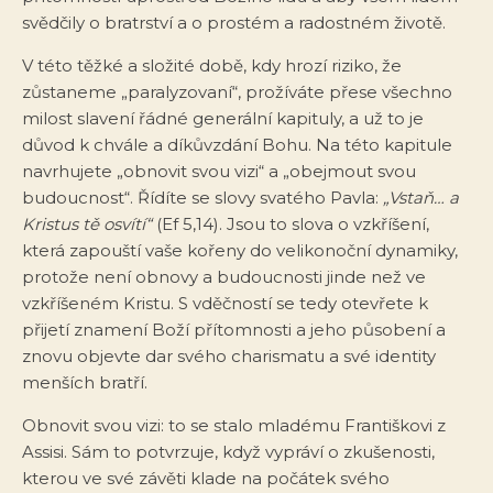
svědčily o bratrství a o prostém a radostném životě.
V této těžké a složité době, kdy hrozí riziko, že
zůstaneme „paralyzovaní“, prožíváte přese všechno
milost slavení řádné generální kapituly, a už to je
důvod k chvále a díkůvzdání Bohu. Na této kapitule
navrhujete „obnovit svou vizi“ a „obejmout svou
budoucnost“. Řídíte se slovy svatého Pavla:
„Vstaň… a
Kristus tě osvítí“
(Ef 5,14). Jsou to slova o vzkříšení,
která zapouští vaše kořeny do velikonoční dynamiky,
protože není obnovy a budoucnosti jinde než ve
vzkříšeném Kristu. S vděčností se tedy otevřete k
přijetí znamení Boží přítomnosti a jeho působení a
znovu objevte dar svého charismatu a své identity
menších bratří.
Obnovit svou vizi: to se stalo mladému Františkovi z
Assisi. Sám to potvrzuje, když vypráví o zkušenosti,
kterou ve své závěti klade na počátek svého