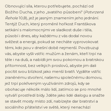
Obnovující síla, kterou potřebujete, pochází od
Božího Ducha, z jeho „svatého působení“ (
Potvrzená
Řehole
10,8), jež je jasným znamením jeho jednání.
Tentýž Duch, který proměnil hořkost Františkova
setkání s malomocnými ve sladkost duše i těla,
působí i dnes, aby každému z vás dodal novou
svěžest a energii, pokud se necháte vyprovokovat
těmi, kdo jsou v dnešní době nejmenší. Povzbuzuji
vás, abyste vyšli vstříc mužům a ženám, kteří trpí na
těle i na duši, a nabídli jim svou pokornou a bratrskou
přítomnost, bez velkých proslovů, abyste jim dali
pocítit svou blízkost jako menší bratři. Vyjděte vstříc
zraněnému stvoření, našemu společnému domovu,
jež trpí pokřiveným využíváním zdrojů, kdy se
obohacuje několik málo lidí, zatímco se pro mnohé
vytváří prostředí bídy. Jděte jako lidé dialogu a snažte
se stavět mosty místo zdí, nabízejte dar bratrství a
sociálního přátelství ve světě, který nenachází