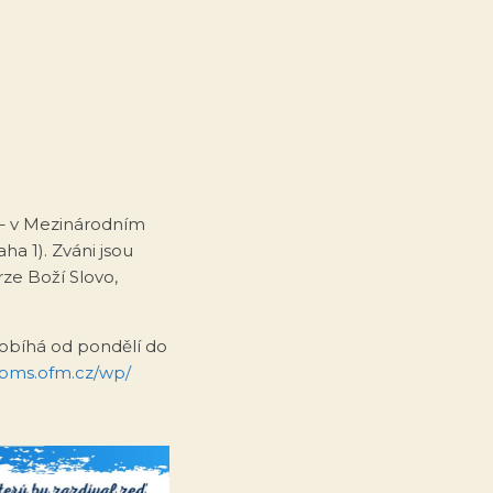
7 – v Mezinárodním
a 1). Zváni jsou
ze Boží Slovo,
robíhá od pondělí do
.pms.ofm.cz/wp/