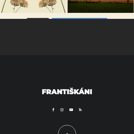
VÍCE...
Sleduj na Instagramu