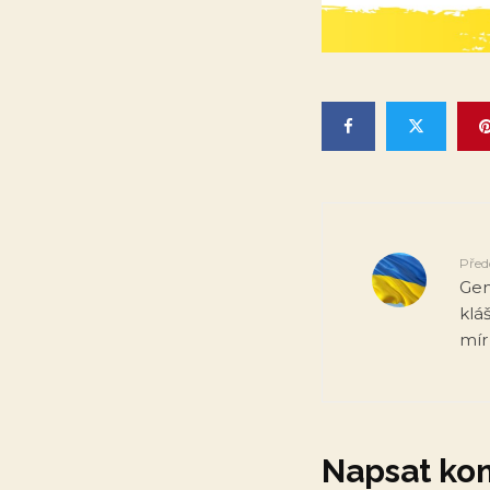
Před
Gen
klá
mír
Napsat ko