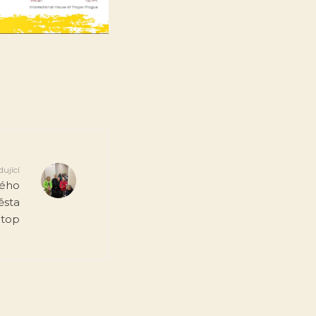
dující
kého
ěsta
top