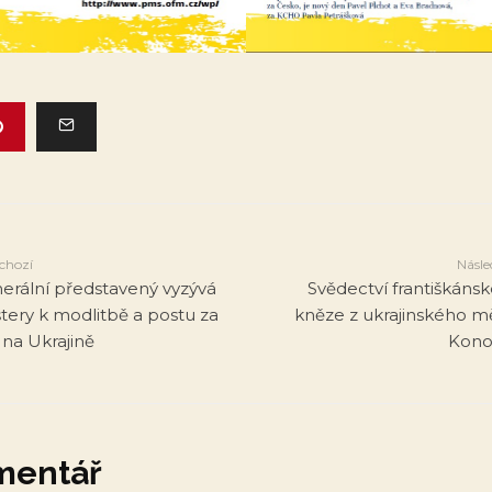
chozí
Násle
erální představený vyzývá
Svědectví františkáns
štery k modlitbě a postu za
kněze z ukrajinského m
 na Ukrajině
Kono
mentář