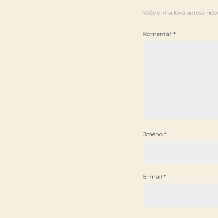
Vaše e-mailová adresa neb
Komentář
*
Jméno
*
E-mail
*