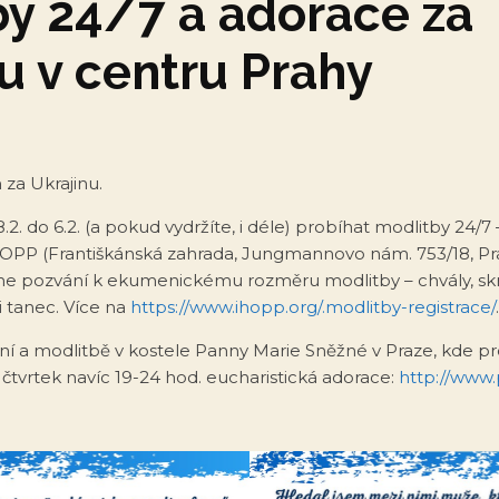
by 24/7 a adorace za
u v centru Prahy
za Ukrajinu.
2. do 6.2. (a pokud vydržíte, i déle) probíhat modlitby 24/
PP (Františkánská zahrada, Jungmannovo nám. 753/18, Prah
sme pozvání k ekumenickému rozměru modlitby – chvály, skr
i tanec. Více na
https://www.ihopp.org/.modlitby-registrace/
.
ní a modlitbě v kostele Panny Marie Sněžné v Praze, kde p
 čtvrtek navíc 19-24 hod. eucharistická adorace:
http://www