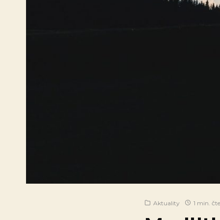
Aktuality
1 min. čt