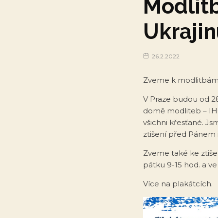
Modlit
Ukrajin
26.2.2022
Zveme k modlitbám 
V Praze budou od 28.
domě modliteb – IHO
všichni křesťané. J
ztišení před Pánem 
Zveme také ke ztiše
pátku 9-15 hod. a ve
Více na plakátcích.