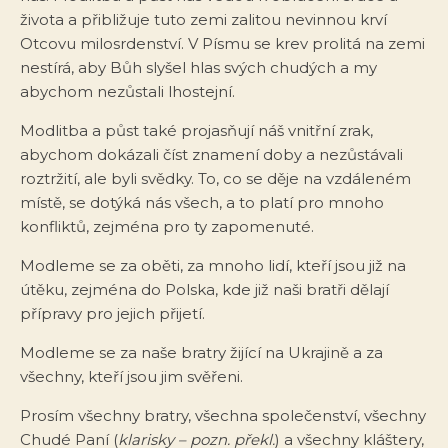
života a přibližuje tuto zemi zalitou nevinnou krví
Otcovu milosrdenství. V Písmu se krev prolitá na zemi
nestírá, aby Bůh slyšel hlas svých chudých a my
abychom nezůstali lhostejní.
Modlitba a půst také projasňují náš vnitřní zrak,
abychom dokázali číst znamení doby a nezůstávali
roztržití, ale byli svědky. To, co se děje na vzdáleném
místě, se dotýká nás všech, a to platí pro mnoho
konfliktů, zejména pro ty zapomenuté.
Modleme se za oběti, za mnoho lidí, kteří jsou již na
útěku, zejména do Polska, kde již naši bratři dělají
přípravy pro jejich přijetí.
Modleme se za naše bratry žijící na Ukrajině a za
všechny, kteří jsou jim svěřeni.
Prosím všechny bratry, všechna společenství, všechny
Chudé Paní (
klarisky – pozn. překl.
) a všechny kláštery,