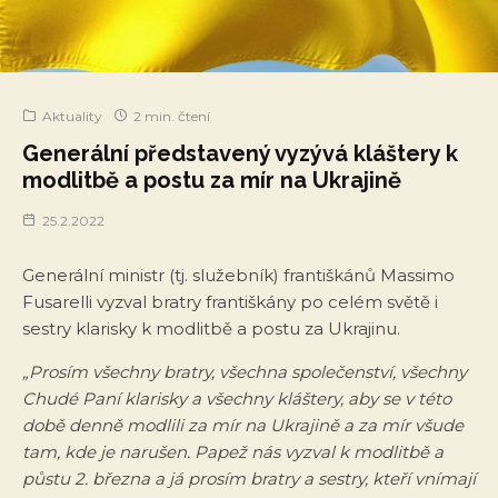
Aktuality
2 min. čtení
Generální představený vyzývá kláštery k
modlitbě a postu za mír na Ukrajině
25.2.2022
Generální ministr (tj. služebník) františkánů Massimo
Fusarelli vyzval bratry františkány po celém světě i
sestry klarisky k modlitbě a postu za Ukrajinu.
„Prosím všechny bratry, všechna společenství, všechny
Chudé Paní klarisky a všechny kláštery, aby se v této
době denně modlili za mír na Ukrajině a za mír všude
tam, kde je narušen. Papež nás vyzval k modlitbě a
půstu 2. března a já prosím bratry a sestry, kteří vnímají