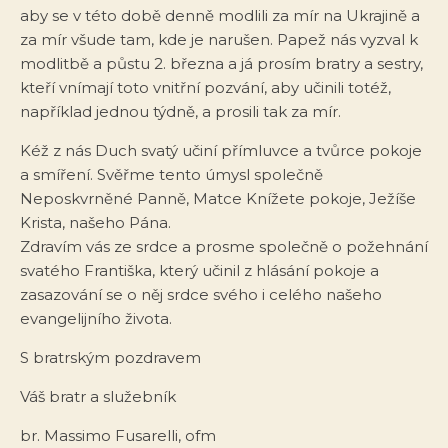
aby se v této době denně modlili za mír na Ukrajině a
za mír všude tam, kde je narušen. Papež nás vyzval k
modlitbě a půstu 2. března a já prosím bratry a sestry,
kteří vnímají toto vnitřní pozvání, aby učinili totéž,
například jednou týdně, a prosili tak za mír.
Kéž z nás Duch svatý učiní přímluvce a tvůrce pokoje
a smíření. Svěřme tento úmysl společně
Neposkvrněné Panně, Matce Knížete pokoje, Ježíše
Krista, našeho Pána.
Zdravím vás ze srdce a prosme společně o požehnání
svatého Františka, který učinil z hlásání pokoje a
zasazování se o něj srdce svého i celého našeho
evangelijního života.
S bratrským pozdravem
Váš bratr a služebník
br. Massimo Fusarelli, ofm