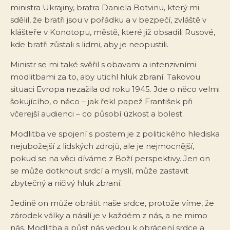
ministra Ukrajiny, bratra Daniela Botvinu, který mi
sdělil, že bratři jsou v pořádku a v bezpečí, zvláště v
klášteře v Konotopu, městě, které již obsadili Rusové,
kde bratři zůstali s lidmi, aby je neopustili.
Ministr se mi také svěřil s obavami a intenzivními
modlitbami za to, aby utichl hluk zbraní. Takovou
situaci Evropa nezažila od roku 1945. Jde o něco velmi
šokujícího, o něco – jak řekl papež František při
včerejší audienci – co působí úzkost a bolest.
Modlitba ve spojení s postem je z politického hlediska
nejubožejší z lidských zdrojů, ale je nejmocnější,
pokud se na věci díváme z Boží perspektivy. Jen on
se může dotknout srdcí a myslí, může zastavit
zbytečný a ničivý hluk zbraní.
Jedině on může obrátit naše srdce, protože víme, že
zárodek války a násilí je v každém z nás, a ne mimo
nás. Modlitba a půst nás vedou k obrácení srdce a