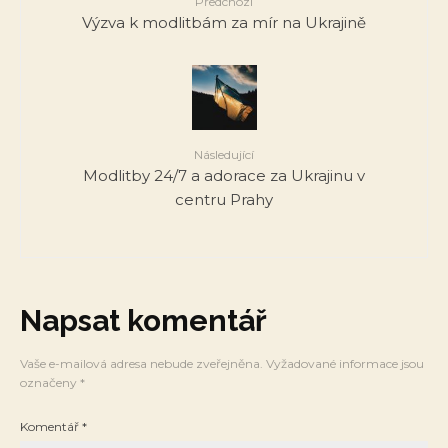
Předchozí
Výzva k modlitbám za mír na Ukrajině
Následující
Modlitby 24/7 a adorace za Ukrajinu v
centru Prahy
Napsat komentář
Vaše e-mailová adresa nebude zveřejněna.
Vyžadované informace jsou
označeny
*
Komentář
*