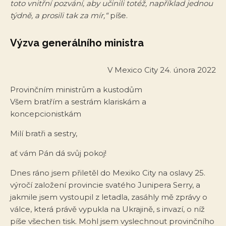
toto vnitřní pozvání, aby učinili totéž, například jednou
týdně, a prosili tak za mír,“
píše.
Výzva generálního ministra
V Mexico City 24. února 2022
Provinčním ministrům a kustodům
Všem bratřím a sestrám klariskám a
koncepcionistkám
Milí bratři a sestry,
ať vám Pán dá svůj pokoj!
Dnes ráno jsem přiletěl do Mexiko City na oslavy 25.
výročí založení provincie svatého Junipera Serry, a
jakmile jsem vystoupil z letadla, zasáhly mě zprávy o
válce, která právě vypukla na Ukrajině, s invazí, o níž
píše všechen tisk. Mohl jsem vyslechnout provinčního