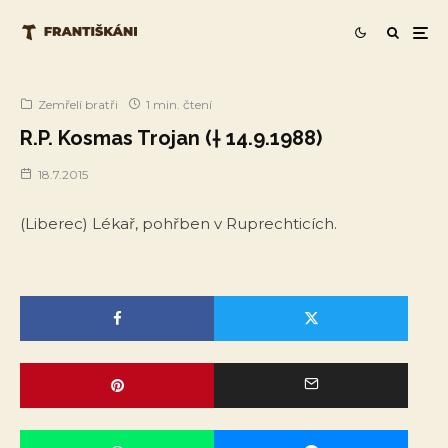
Zemřelí bratři
1 min. čtení
R.P. Kosmas Trojan († 14.9.1988)
18.7.2015
(Liberec) Lékař, pohřben v Ruprechticích.