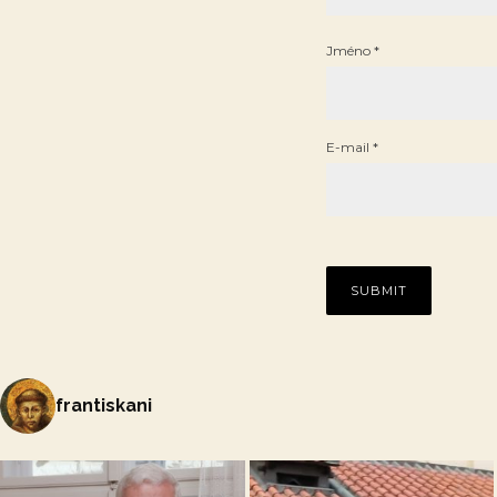
Jméno
*
E-mail
*
frantiskani