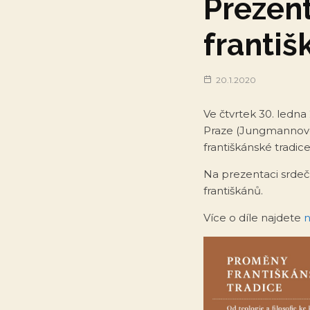
Prezen
františ
20.1.2020
Ve čtvrtek 30. ledna
Praze (Jungmannovo 
františkánské tradice
Na prezentaci srde
františkánů.
Více o díle najdete
n