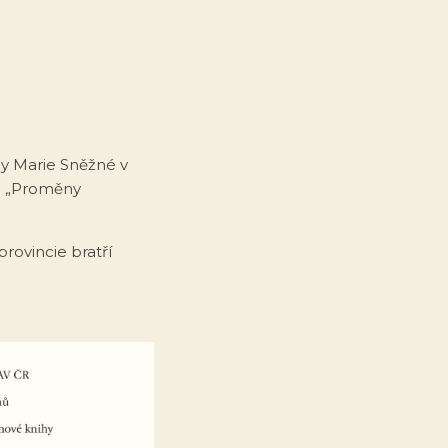
nny Marie Sněžné v
l. „Proměny
ovincie bratří