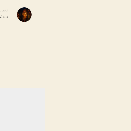
dující
gáda