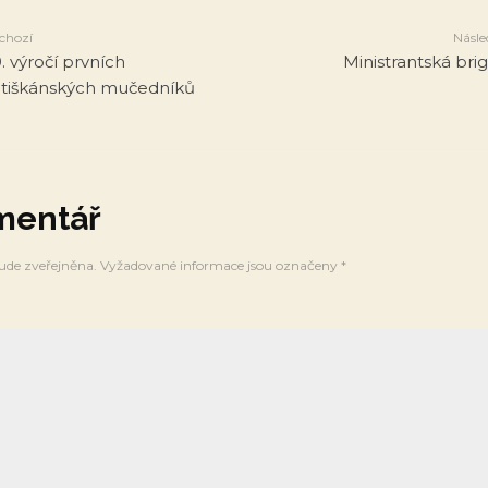
chozí
Násle
. výročí prvních
Ministrantská bri
ntiškánských mučedníků
mentář
ude zveřejněna.
Vyžadované informace jsou označeny
*