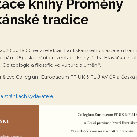
tace knihy Proměny
kánské tradice
 2020 od 19.00 se v refektáři františkánského kláštera u Pa
nám. 18) uskuteční prezentace knihy Petra Hlaváčka et a
. Od teologie a filosofie ke kultuře a umění“.
čně zve Collegium Europaeum FF UK & FLÚ AV ČR a Česká pr
a stránkách vydavatele
.