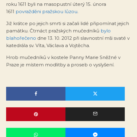
roku 1611 byli na masopustní úterý 15. února
1611
povražděni pražskou lůzou
.
Již krátce po jejich smrti si začali lidé připomínat jejich
památku. Čtrnáct pražských mučedníků
bylo
blahořečeno
dne 13. 10. 2012 při slavnostní mši svaté v
katedrála sv. Víta, Václava a Vojtěcha.
Hrob mučedníků v kostele Panny Marie Sněžné v
Praze je místem modlitby a proseb o vyslyšení.