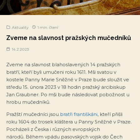
Aktuality
1 min. čtení
Zveme na slavnost pražských mučedníků
14.2.2023
Zveme na slavnost blahoslavených 14 pražských
bratří, kteří byli umučeni roku 1611. Mši svatou v
kostele Panny Marie Sněžné v Praze bude sloužit ve
středu 15. února 2023 v 18 hodin pražský arcibiskup
Jan Graubner. Po mši bude následovat pobožnost u
hrobu mučedníků.
Pražští mučedníci jsou
bratři františkáni
, kteří přišli
roku 1604 do trosek kláštera u Panny Sněžné v Praze.
Pocházeli z Česka i různých evropských
národů. Během vpádu pasovských vojsk do Čech