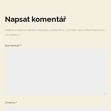
Napsat komentář
Vaše e-mailová adresa nebude zveřejněna.
Vyžadované informace jsou
označeny
*
Komentář
*
Jméno
*