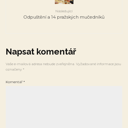
Následující
Odpuštění a 14 pražských mučedníků
Napsat komentář
Vaše e-mailová adresa nebude zveřejněna.
Vyžadované informace jsou
označeny
*
Komentář
*