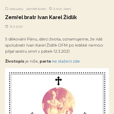
Aktuality
Zemřelí bratři
3 min. čtení
Zemřel bratr Ivan Karel Žídlík
13.3.2021
S děkování Pánu, dárci života, oznamujeme, že náš
spolubratr Ivan Karel Žídlík OFM po krátké nemoci
přijal sestru smrt v pátek 12.3.2021.
Životopis
je níže,
parte
ke stažení zde
.