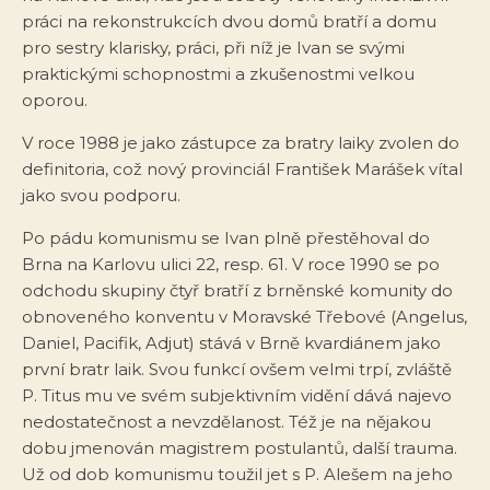
práci na rekonstrukcích dvou domů bratří a domu
pro sestry klarisky, práci, při níž je Ivan se svými
praktickými schopnostmi a zkušenostmi velkou
oporou.
V roce 1988 je jako zástupce za bratry laiky zvolen do
definitoria, což nový provinciál František Marášek vítal
jako svou podporu.
Po pádu komunismu se Ivan plně přestěhoval do
Brna na Karlovu ulici 22, resp. 61. V roce 1990 se po
odchodu skupiny čtyř bratří z brněnské komunity do
obnoveného konventu v Moravské Třebové (Angelus,
Daniel, Pacifik, Adjut) stává v Brně kvardiánem jako
první bratr laik. Svou funkcí ovšem velmi trpí, zvláště
P. Titus mu ve svém subjektivním vidění dává najevo
nedostatečnost a nevzdělanost. Též je na nějakou
dobu jmenován magistrem postulantů, další trauma.
Už od dob komunismu toužil jet s P. Alešem na jeho