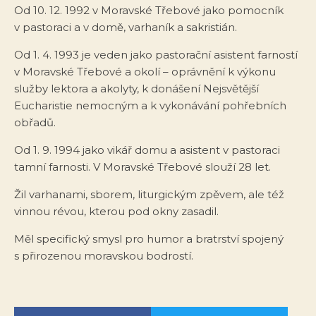
Od 10. 12. 1992 v Moravské Třebové jako pomocník
v pastoraci a v domě, varhaník a sakristián.
Od 1. 4. 1993 je veden jako pastorační asistent farností
v Moravské Třebové a okolí – oprávnění k výkonu
služby lektora a akolyty, k donášení Nejsvětější
Eucharistie nemocným a k vykonávání pohřebních
obřadů.
Od 1. 9. 1994 jako vikář domu a asistent v pastoraci
tamní farnosti. V Moravské Třebové slouží 28 let.
Žil varhanami, sborem, liturgickým zpěvem, ale též
vinnou révou, kterou pod okny zasadil.
Měl specifický smysl pro humor a bratrství spojený
s přirozenou moravskou bodrostí.