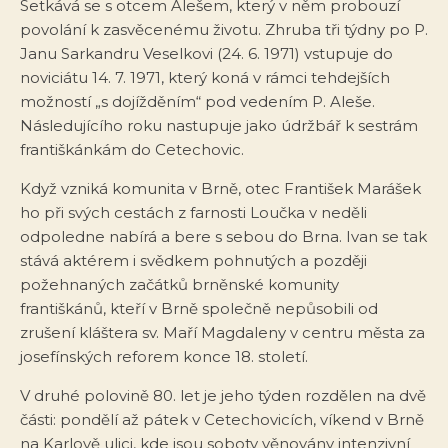
Setkává se s otcem Alešem, který v něm probouzí
povolání k zasvěcenému životu. Zhruba tři týdny po P.
Janu Sarkandru Veselkovi (24. 6. 1971) vstupuje do
noviciátu 14. 7. 1971, který koná v rámci tehdejších
možností „s dojížděním“ pod vedením P. Aleše.
Následujícího roku nastupuje jako údržbář k sestrám
františkánkám do Cetechovic.
Když vzniká komunita v Brně, otec František Marášek
ho při svých cestách z farnosti Loučka v neděli
odpoledne nabírá a bere s sebou do Brna. Ivan se tak
stává aktérem i svědkem pohnutých a později
požehnaných začátků brněnské komunity
františkánů, kteří v Brně společně nepůsobili od
zrušení kláštera sv. Maří Magdaleny v centru města za
josefínských reforem konce 18. století.
V druhé polovině 80. let je jeho týden rozdělen na dvě
části: pondělí až pátek v Cetechovicích, víkend v Brně
na Karlově ulici, kde jsou soboty věnovány intenzivní