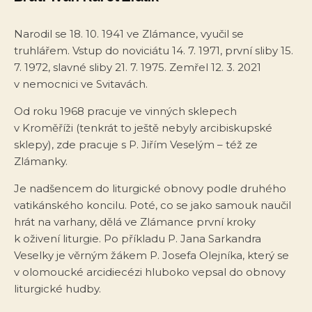
Narodil se 18. 10. 1941 ve Zlámance, vyučil se
truhlářem. Vstup do noviciátu 14. 7. 1971, první sliby 15.
7. 1972, slavné sliby 21. 7. 1975. Zemřel 12. 3. 2021
v nemocnici ve Svitavách.
Od roku 1968 pracuje ve vinných sklepech
v Kroměříži (tenkrát to ještě nebyly arcibiskupské
sklepy), zde pracuje s P. Jiřím Veselým – též ze
Zlámanky.
Je nadšencem do liturgické obnovy podle druhého
vatikánského koncilu. Poté, co se jako samouk naučil
hrát na varhany, dělá ve Zlámance první kroky
k oživení liturgie. Po příkladu P. Jana Sarkandra
Veselky je věrným žákem P. Josefa Olejníka, který se
v olomoucké arcidiecézi hluboko vepsal do obnovy
liturgické hudby.