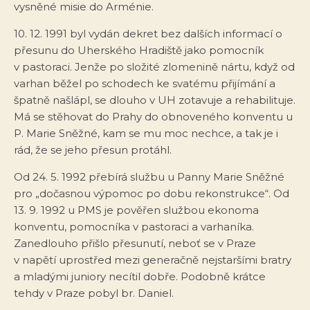
vysněné misie do Arménie.
10. 12. 1991 byl vydán dekret bez dalších informací o
přesunu do Uherského Hradiště jako pomocník
v pastoraci. Jenže po složité zlomenině nártu, když od
varhan běžel po schodech ke svatému přijímání a
špatně našlápl, se dlouho v UH zotavuje a rehabilituje.
Má se stěhovat do Prahy do obnoveného konventu u
P. Marie Sněžné, kam se mu moc nechce, a tak je i
rád, že se jeho přesun protáhl.
Od 24. 5. 1992 přebírá službu u Panny Marie Sněžné
pro „dočasnou výpomoc po dobu rekonstrukce“. Od
13. 9. 1992 u PMS je pověřen službou ekonoma
konventu, pomocníka v pastoraci a varhaníka.
Zanedlouho přišlo přesunutí, neboť se v Praze
v napětí uprostřed mezi generačně nejstaršími bratry
a mladými juniory necítil dobře. Podobně krátce
tehdy v Praze pobyl br. Daniel.